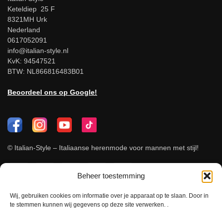
Keteldiep 25 F
8321MH Urk
Nederland
0617052091
info@italian-style.nl
KvK: 94547521
BTW: NL866816483B01
Beoordeel ons op Google!
© Italian-Style – Italiaanse herenmode voor mannen met stijl!
Beheer toestemming
Wij, gebruiken cookies om informatie over je apparaat op te slaan. Door in
te stemmen kunnen wij gegevens op deze site verwerken. .