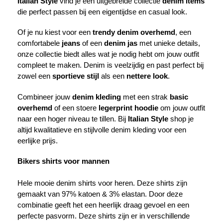
Italian Style
vind je een uitgebreide collectie
denim items
die perfect passen bij een eigentijdse en casual look.
Of je nu kiest voor een
trendy denim overhemd
, een
comfortabele
jeans
of een
denim jas
met unieke details,
onze collectie biedt alles wat je nodig hebt om jouw outfit
compleet te maken. Denim is veelzijdig en past perfect bij
zowel een
sportieve stijl
als een
nettere look
.
Combineer jouw
denim kleding
met een strak
basic
overhemd
of een stoere
legerprint hoodie
om jouw outfit
naar een hoger niveau te tillen. Bij
Italian Style
shop je
altijd kwalitatieve en stijlvolle denim kleding voor een
eerlijke prijs.
Bikers shirts voor mannen
Hele mooie
denim shirts
voor heren. Deze shirts zijn
gemaakt van 97% katoen & 3% elastan. Door deze
combinatie geeft het een heerlijk draag gevoel en een
perfecte pasvorm. Deze shirts zijn er in verschillende