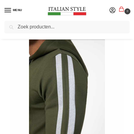
MENU
0
Zoeken
Home
Blog
Biker Denim shirts online kopen | Italian Style
/
/