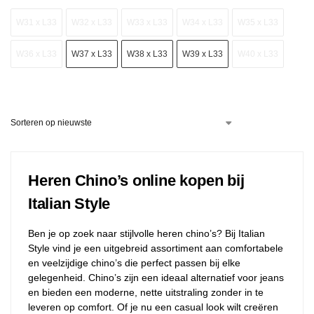
W31 x L33
W32 x L33
W33 x L33
W34 x L33
W35 x L33
W36 x L33
W37 x L33
W38 x L33
W39 x L33
W40 x L33
Heren Chino’s online kopen bij
Italian Style
Ben je op zoek naar stijlvolle heren chino’s? Bij Italian
Style vind je een uitgebreid assortiment aan comfortabele
en veelzijdige chino’s die perfect passen bij elke
gelegenheid. Chino’s zijn een ideaal alternatief voor jeans
en bieden een moderne, nette uitstraling zonder in te
leveren op comfort. Of je nu een casual look wilt creëren