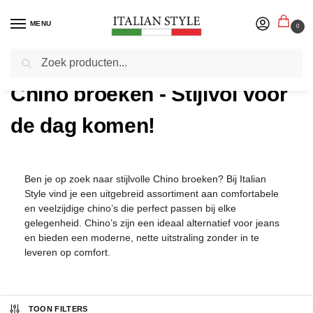
MENU
0
Zoeken
Home
Herenmode
Broeken & Jeans
Chino broeken - Stijlvol voor de dag komen!
/
/
/
Chino broeken - Stijlvol voor
de dag komen!
Ben je op zoek naar stijlvolle Chino broeken? Bij Italian
Style vind je een uitgebreid assortiment aan comfortabele
en veelzijdige chino’s die perfect passen bij elke
gelegenheid. Chino’s zijn een ideaal alternatief voor jeans
en bieden een moderne, nette uitstraling zonder in te
leveren op comfort.
TOON FILTERS