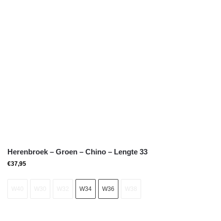
Herenbroek – Groen – Chino – Lengte 33
€
37,95
W40
W30
W32
W34
W36
W38