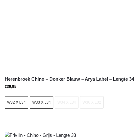
Herenbroek Chino – Donker Blauw – Arya Label – Lengte 34
€
39,95
W32 X L34
W33 X L34
W34 X L34
W36 X L32