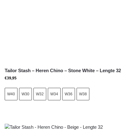
Tailor Stash – Heren Chino – Stone White – Lengte 32
€
39,95
W40
W30
W32
W34
W36
W38