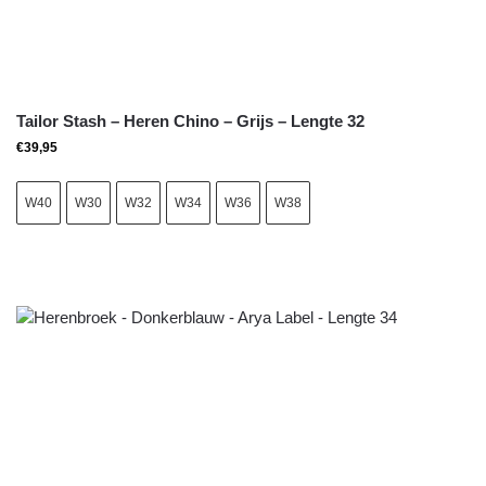
Tailor Stash – Heren Chino – Grijs – Lengte 32
€
39,95
W40
W30
W32
W34
W36
W38