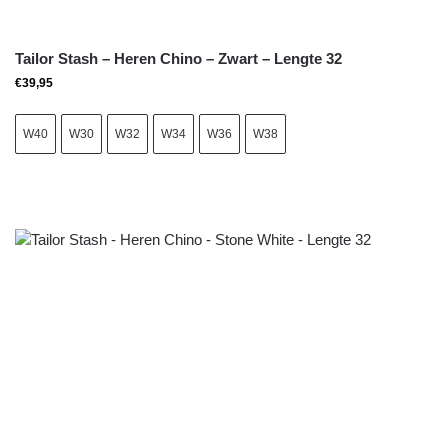
Tailor Stash – Heren Chino – Zwart – Lengte 32
€
39,95
W40
W30
W32
W34
W36
W38