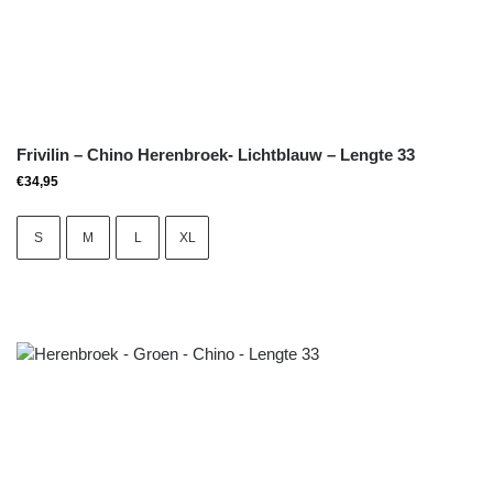
Frivilin – Chino Herenbroek- Lichtblauw – Lengte 33
€
34,95
S
M
L
XL