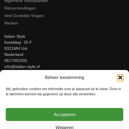
Algemene Voorwaarden
Retourzendingen
Veel Gestelde Vragen
Merken
Italian Style
Keteldiep 25 F
8321MH Urk
Nederland
0617052091
info@italian-style.nl
KvK: 94547521
Beheer toestemming
BTW: NL866816483B01
Wij, gebruiken cookies om informatie over je apparaat op te slaan. Door in
Beoordeel ons op Google!
te stemmen kunnen wij gegevens op deze site verwerken. .
Accepteren
© Italian-Style – Italiaanse herenmode voor mannen met stijl!
Weigeren