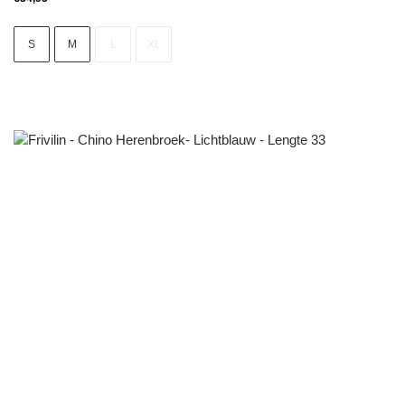
S
M
L
XL