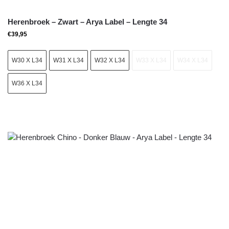
Herenbroek – Zwart – Arya Label – Lengte 34
€
39,95
W30 X L34
W31 X L34
W32 X L34
W33 X L34
W34 X L34
W36 X L34