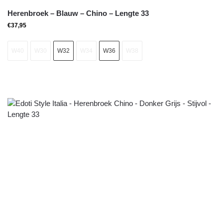
Herenbroek – Blauw – Chino – Lengte 33
€
37,95
W40
W30
W32
W34
W36
W38