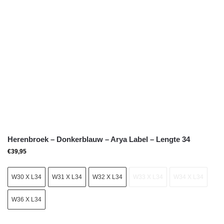
Herenbroek – Donkerblauw – Arya Label – Lengte 34
€
39,95
W30 X L34
W31 X L34
W32 X L34
W33 X L34
W34 X L34
W36 X L34