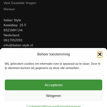
Veel Gestelde Vragen
Merken
Italian Style
Keteldiep 25 F
8321MH Urk
Nederland
0617052091
info@italian-style.nl
KvK: 94547521
Beheer toestemming
BTW: NL866816483B01
Wij, gebruiken cookies om informatie over je apparaat op te slaan. Door in
Beoordeel ons op Google!
te stemmen kunnen wij gegevens op deze site verwerken. .
Accepteren
© Italian-Style – Italiaanse herenmode voor mannen met stijl!
Weigeren
Cookiebeleid
Privacyverklaring
Impressum