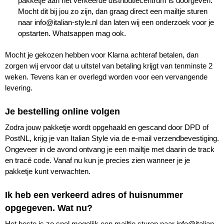
pakketje aan het verkeerde distributiecentrum is doorgeven.
Mocht dit bij jou zo zijn, dan graag direct een mailtje sturen
naar
info@italian-style.nl
dan laten wij een onderzoek voor je
opstarten. Whatsappen mag ook.
Mocht je gekozen hebben voor Klarna achteraf betalen, dan
zorgen wij ervoor dat u uitstel van betaling krijgt van tenminste 2
weken. Tevens kan er overlegd worden voor een vervangende
levering.
Je bestelling online volgen
Zodra jouw pakketje wordt opgehaald en gescand door DPD of
PostNL, krijg je van Italian Style via de e-mail verzendbevestiging.
Ongeveer in de avond ontvang je een mailtje met daarin de track
en tracé code. Vanaf nu kun je precies zien wanneer je je
pakketje kunt verwachten.
Ik heb een verkeerd adres of huisnummer
opgegeven. Wat nu?
Het beste is zo snel mogelijk een mailtje sturen naar
info@italian-