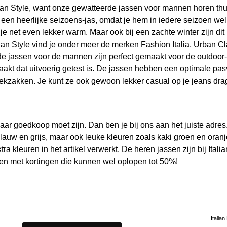
lian Style, want onze
gewatteerde jassen voor mannen
horen thu
een heerlijke seizoens-jas, omdat je hem in iedere seizoen wel
je net even lekker warm. Maar ook bij een zachte winter zijn dit
lian Style vind je onder meer de merken Fashion Italia, Urban Cl
rde jassen voor de mannen zijn perfect gemaakt voor de outdoor
aakt dat uitvoerig getest is. De jassen hebben een optimale pas
eekzakken. Je kunt ze ook gewoon lekker casual op je jeans dra
maar goedkoop moet zijn. Dan ben je bij ons aan het juiste adre
blauw en grijs, maar ook leuke kleuren zoals kaki groen en ora
ra kleuren in het artikel verwerkt. De heren jassen zijn bij Itali
sen met kortingen die kunnen wel oplopen tot 50%!
Italia