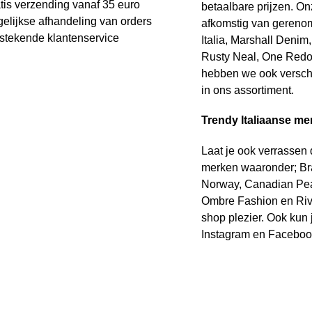
tis verzending vanaf 35 euro
betaalbare prijzen. On
elijkse afhandeling van orders
afkomstig van geren
stekende klantenservice
Italia, Marshall Deni
Rusty Neal, One Redo
hebben we ook verschi
in ons assortiment.
Trendy Italiaanse me
Laat je ook verrassen
merken waaronder; Br
Norway, Canadian Pea
Ombre Fashion en Riva
shop plezier. Ook kun j
Instagram en Faceboo