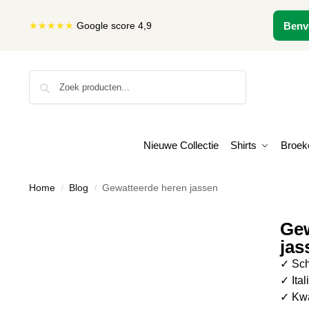
★★★★★
Google score 4,9
Benv
Zoeken
Nieuwe Collectie
Shirts
Broek
Home
Blog
Gewatteerde heren jassen
/
/
Gew
jas
✓ Sch
✓ Ital
✓ Kwa