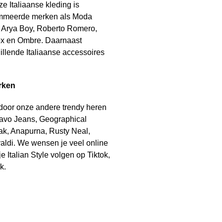
ze Italiaanse kleding is
ommeerde merken als Moda
m, Arya Boy, Roberto Romero,
x en Ombre. Daarnaast
llende Italiaanse accessoires
rken
 door onze andere trendy heren
avo Jeans, Geographical
k, Anapurna, Rusty Neal,
ldi. We wensen je veel online
e Italian Style volgen op Tiktok,
k.