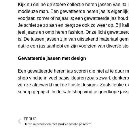
Kijk nu online de stoere collectie heren jassen van Ita
modieuze man. Een gewatteerde heren jas is eigenlijk 
voorjaar, zomer of najaar is; een gewatteerde jas houd 
Je schiet ze zo aan en bergt ze ook zo weer op. Bij Ita
jeel jeans en omb heren fashion. Onze licht gewattee
is. De tussen jassen zijn van uitstekend materiaal gem
dat je een jas aanhebt en zijn voorzien van diverse st
Gewatteerde jassen met design
Een
gewatteerde heren jas
scoren die niet al te duur 
shop vind je in veel basis kleuren zoals zwart, donker
zijn ze afgewerkt met de fijnste designs. Zoals leuke ext
scherp geprijsd. In de sale shop vind je goedkope jas
TERUG
Heren overhemden met strakke smalle pasvorm