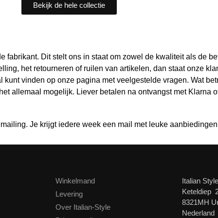
Bekijk de hele collectie
fabrikant. Dit stelt ons in staat om zowel de kwaliteit als de b
ng, het retourneren of ruilen van artikelen, dan staat onze klant
al kunt vinden op onze pagina met veelgestelde vragen. Wat betre
s het allemaal mogelijk. Liever betalen na ontvangst met Klarna 
 mailing. Je krijgt iedere week een mail met leuke aanbiedingen
Winkelmand
Italian Styl
Keteldiep 
Levering
8321MH U
Over Italian-Style
Nederland