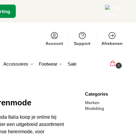
rting
.
Account
Support
Afrekenen
Accessoires
Footwear
Sale
€
0,00
0
Categories
erenmode
Merken
Modeblog
da Italia koop je online bij
 hier een uitgebreid assortiment
anse herenmode, voor