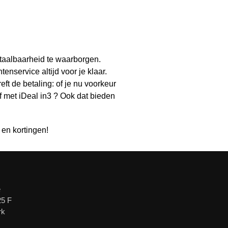
etaalbaarheid te waarborgen.
enservice altijd voor je klaar.
ft de betaling: of je nu voorkeur
of met iDeal in3 ? Ook dat bieden
 en kortingen!
e
25 F
rk