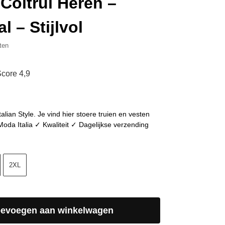
Coltrui Heren –
 – Stijlvol
ten
core 4,9
Italian Style. Je vind hier stoere truien en vesten
da Italia ✓ Kwaliteit ✓ Dagelijkse verzending
2XL
oevoegen aan winkelwagen