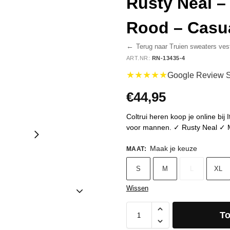
Rusty Neal – 
Rood – Casual
←
Terug naar Truien sweaters ves
ART.NR:
RN-13435-4
★★★★★
Google Review S
€
44,95
Coltrui heren koop je online bij 
voor mannen. ✓ Rusty Neal ✓ Mo
Maak je keuze
MAAT
:
S
M
L
XL
Wissen
T