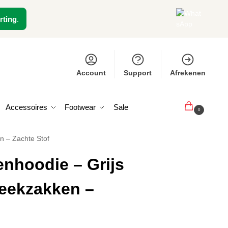
rting
.
Account
Support
Afrekenen
Accessoires
Footwear
Sale
€
0,00
0
n – Zachte Stof
nhoodie – Grijs
eekzakken –