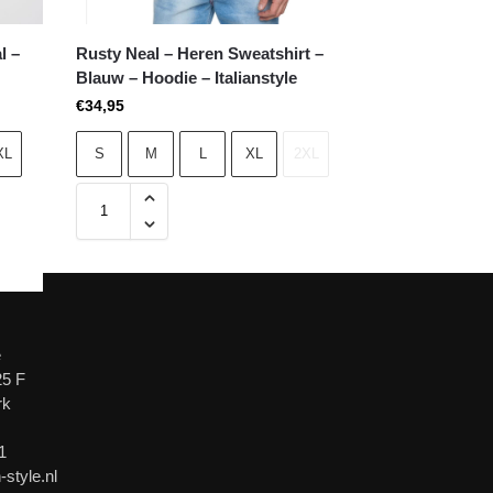
l –
Rusty Neal – Heren Sweatshirt –
Blauw – Hoodie – Italianstyle
€
34,95
XL
S
M
L
XL
2XL
e
25 F
rk
1
-style.nl