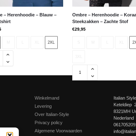
 – Herenhoodie – Blauw –
Ombre – Herenhoodie – Koraa
shirt
Steekzakken – Zachte Stof
5
€
29,95
M
L
XL
2XL
S
M
L
XL
2
3XL
Winkelmand
Italian Styl
Keteldiep 
Levering
8321MH U
Over Italian-Style
Nederland
Privacy policy
061705209
Algemene Voorwaarden
info@italian