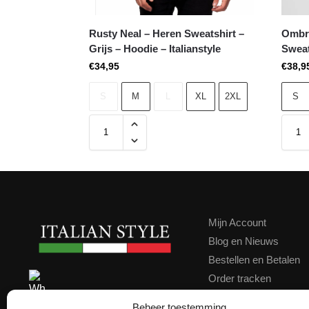
Rusty Neal – Heren Sweatshirt –
Ombre
Grijs – Hoodie – Italianstyle
Sweat
€
34,95
€
38,9
S
M
L
XL
2XL
S
Mijn Account
Blog en Nieuws
Bestellen en Betalen
Order tracken
Contact
Contact ons via WhatsApp
Beheer toestemming