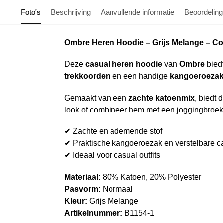
Foto's
Beschrijving
Aanvullende informatie
Beoordelin
Ombre Heren Hoodie – Grijs Melange – Co
Deze
casual heren hoodie
van
Ombre
biedt
trekkoorden
en een handige
kangoeroeza
Gemaakt van een
zachte katoenmix
, biedt
look of combineer hem met een joggingbroek v
✔ Zachte en ademende stof
✔ Praktische kangoeroezak en verstelbare 
✔ Ideaal voor casual outfits
Materiaal:
80% Katoen, 20% Polyester
Pasvorm:
Normaal
Kleur:
Grijs Melange
Artikelnummer:
B1154-1