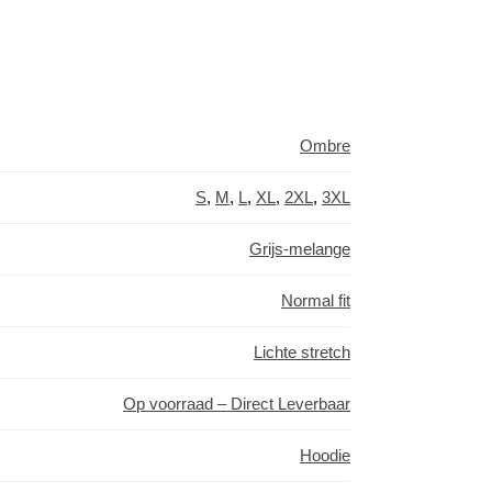
Ombre
S
,
M
,
L
,
XL
,
2XL
,
3XL
Grijs-melange
Normal fit
Lichte stretch
Op voorraad – Direct Leverbaar
Hoodie