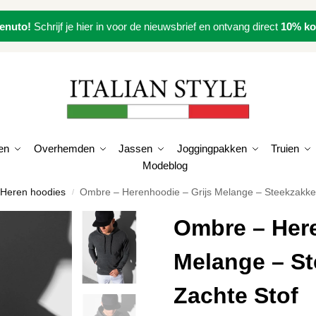
enuto!
Schrijf je hier in voor de nieuwsbrief en ontvang direct
10% ko
en
Overhemden
Jassen
Joggingpakken
Truien
Modeblog
Heren hoodies
Ombre – Herenhoodie – Grijs Melange – Steekzakke
/
Ombre – Here
Melange – St
Zachte Stof