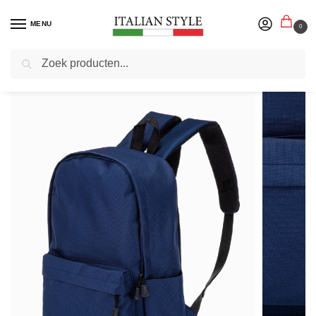
MENU
0
Zoeken
Home
Herenmode
Tassen
FashionInstinct – Rugzak – Navy – Unisize – Unisex
/
/
/