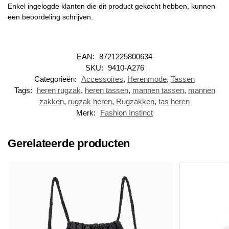
Enkel ingelogde klanten die dit product gekocht hebben, kunnen
een beoordeling schrijven.
EAN:
8721225800634
SKU:
9410-A276
Categorieën:
Accessoires
,
Herenmode
,
Tassen
Tags:
heren rugzak
,
heren tassen
,
mannen tassen
,
mannen
zakken
,
rugzak heren
,
Rugzakken
,
tas heren
Merk:
Fashion Instinct
Gerelateerde producten