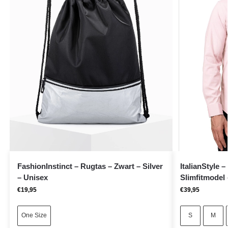
FashionInstinct – Rugtas – Zwart – Silver
ItalianStyle
– Unisex
Slimfitmodel
€
19,95
€
39,95
One Size
S
M