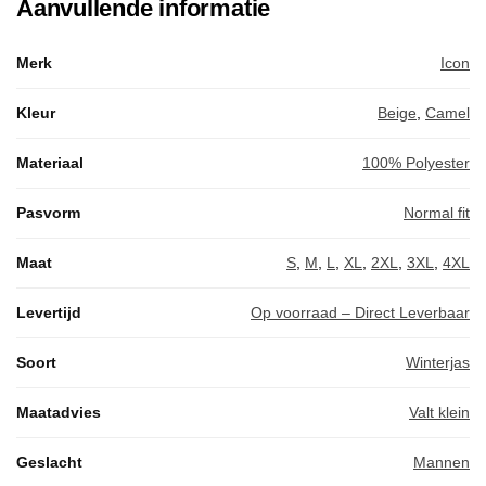
Aanvullende informatie
Merk
Icon
Kleur
Beige
,
Camel
Materiaal
100% Polyester
Pasvorm
Normal fit
Maat
S
,
M
,
L
,
XL
,
2XL
,
3XL
,
4XL
Levertijd
Op voorraad – Direct Leverbaar
Soort
Winterjas
Maatadvies
Valt klein
Geslacht
Mannen