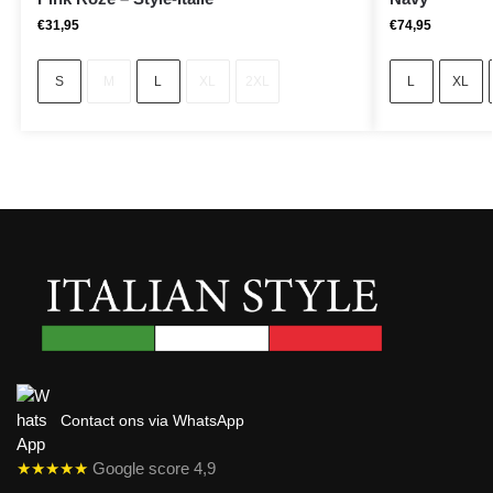
€
31,95
€
74,95
S
M
L
XL
2XL
L
XL
Contact ons via WhatsApp
★★★★★
Google score 4,9