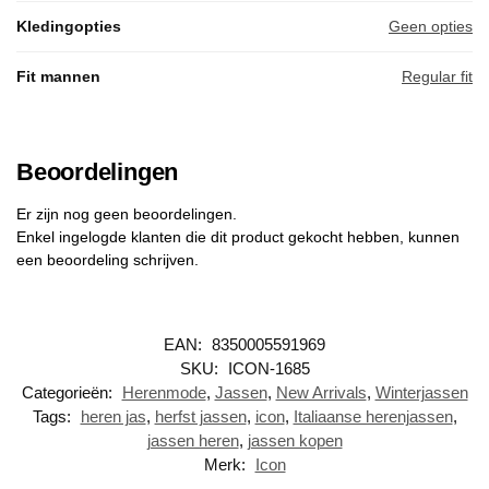
Kledingopties
Geen opties
Fit mannen
Regular fit
Beoordelingen
Er zijn nog geen beoordelingen.
Enkel ingelogde klanten die dit product gekocht hebben, kunnen
een beoordeling schrijven.
EAN:
8350005591969
SKU:
ICON-1685
Categorieën:
Herenmode
,
Jassen
,
New Arrivals
,
Winterjassen
Tags:
heren jas
,
herfst jassen
,
icon
,
Italiaanse herenjassen
,
jassen heren
,
jassen kopen
Merk:
Icon