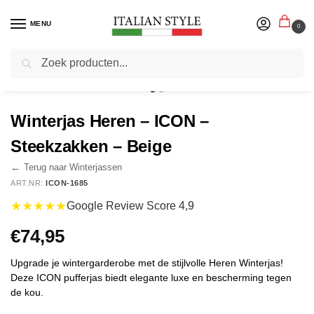
MENU
0
Zoeken
Home
Herenmode
Jassen
Winterjassen
Winterjas Heren – ICON – Steekzakken – Beige
/
/
/
/
Winterjas Heren – ICON –
Steekzakken – Beige
←
Terug naar Winterjassen
ART.NR:
ICON-1685
★★★★★
Google Review Score 4,9
€
74,95
Upgrade je wintergarderobe met de stijlvolle Heren Winterjas!
Deze ICON pufferjas biedt elegante luxe en bescherming tegen
de kou.