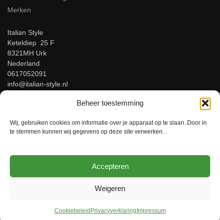
Merken
Italian Style
Keteldiep 25 F
8321MH Urk
Nederland
0617052091
info@italian-style.nl
KvK: 94547521
Beheer toestemming
BTW: NL866816483B01
Wij, gebruiken cookies om informatie over je apparaat op te slaan. Door in
Beoordeel ons op Google!
te stemmen kunnen wij gegevens op deze site verwerken. .
Accepteren
© Italian-Style – Italiaanse herenmode voor mannen met stijl!
Weigeren
Cookiebeleid
Privacyverklaring
Impressum