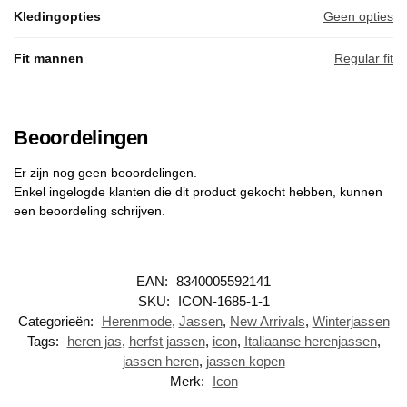
Kledingopties
Geen opties
Fit mannen
Regular fit
Beoordelingen
Er zijn nog geen beoordelingen.
Enkel ingelogde klanten die dit product gekocht hebben, kunnen
een beoordeling schrijven.
EAN:
8340005592141
SKU:
ICON-1685-1-1
Categorieën:
Herenmode
,
Jassen
,
New Arrivals
,
Winterjassen
Tags:
heren jas
,
herfst jassen
,
icon
,
Italiaanse herenjassen
,
jassen heren
,
jassen kopen
Merk:
Icon