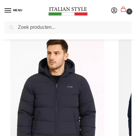
MENU
0
Zoeken
Home
Herenmode
Jassen
Winterjassen
Winterjas Heren – ICON – Steekzakken – Navy
/
/
/
/