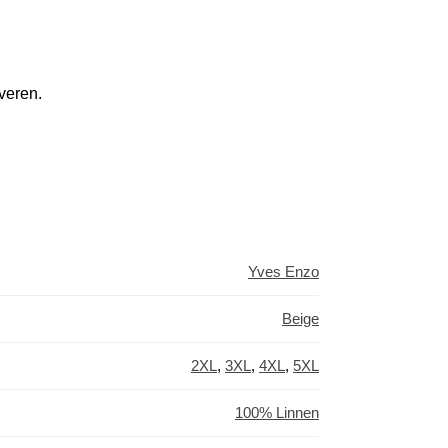
veren.
Yves Enzo
Beige
2XL
,
3XL
,
4XL
,
5XL
100% Linnen