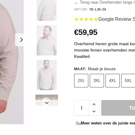
←
Terug naar Overhemden lange
ART.NR:
YE-LIN-36
★★★★★
Google Review S
€
59,95
Overhemd heren grote maat koop j
mooiste linnen overhemden met
Kwaliteit
Maak je keuze
MAAT
:
2XL
3XL
4XL
5XL
T
Meer weten over de juiste ma