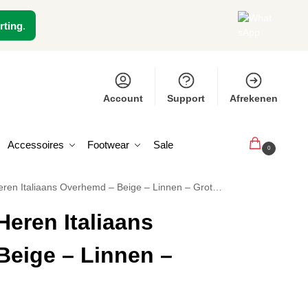
rting
.
Account
Support
Afrekenen
Accessoires
Footwear
Sale
€
0,00
0
en Italiaans Overhemd – Beige – Linnen – Grote Maten
Heren Italiaans
eige – Linnen –