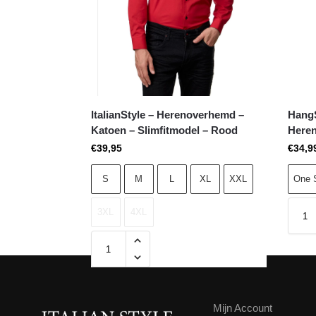
ItalianStyle – Herenoverhemd –
HangS
Katoen – Slimfitmodel – Rood
Heren
€
39,95
€
34,9
S
M
L
XL
XXL
One 
3XL
4XL
Mijn Account