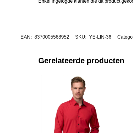
Enkel ingelogde klanten die dit product gek
EAN:
8370005568952
SKU:
YE-LIN-36
Catego
Gerelateerde producten