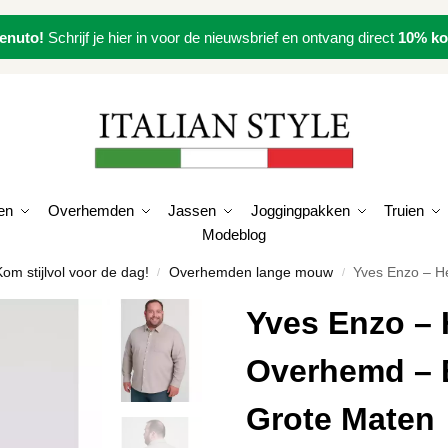
enuto!
Schrijf je hier in voor de nieuwsbrief en ontvang direct
10% ko
en
Overhemden
Jassen
Joggingpakken
Truien
Modeblog
om stijlvol voor de dag!
Overhemden lange mouw
Yves Enzo – Her
/
/
Yves Enzo – 
Overhemd – B
Grote Maten