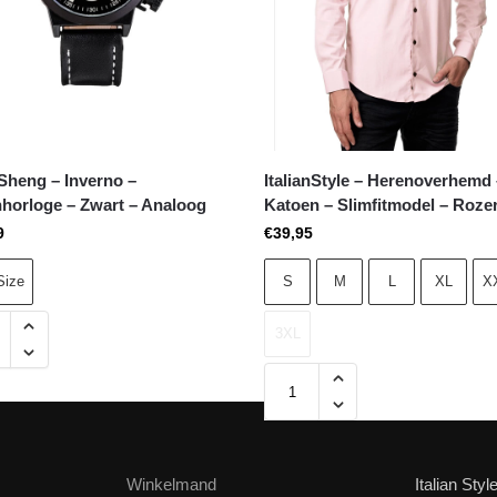
heng – Inverno –
ItalianStyle – Herenoverhemd
horloge – Zwart – Analoog
Katoen – Slimfitmodel – Roze
9
€
39,95
Size
S
M
L
XL
X
3XL
Winkelmand
Italian Styl