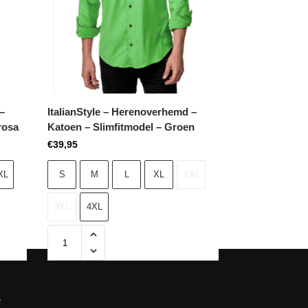
 –
ItalianStyle – Herenoverhemd –
rosa
Katoen – Slimfitmodel – Groen
€
39,95
XL
S
M
L
XL
XXL
3XL
4XL
e