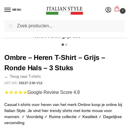
MENU
0
Zoeken
Home
Herenmode
Italiaanse Shirts
T-shirts
Ombre – Heren T-Shirt – Grijs – Ronde Hals – 3 Stuks
/
/
/
/
Ombre – Heren T-Shirt – Grijs –
Ronde Hals – 3 Stuks
←
Terug naar T-shirts
ART.NR:
30227-Z30-V12
★★★★★
Google Review Score 4,9
Casual t-shirts voor heren van het merk Ombre koop je online bij
Italian Style. Je vind hier trendy shirts met korte mouw voor
mannen. ✓ Voordelig ✓ Ruime collectie ✓ Kwaliteit ✓ Dagelijkse
verzending