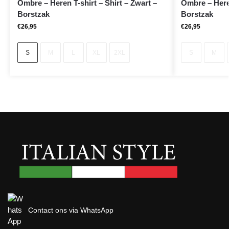
Ombre – Heren T-shirt – Shirt – Zwart –
Ombre – Heren
Borstzak
Borstzak
€
26,95
€
26,95
S
M
L
XL
2XL
S
M
Contact ons via WhatsApp