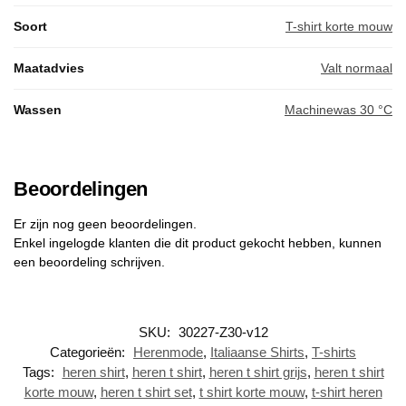
Soort
T-shirt korte mouw
Maatadvies
Valt normaal
Wassen
Machinewas 30 °C
Beoordelingen
Er zijn nog geen beoordelingen.
Enkel ingelogde klanten die dit product gekocht hebben, kunnen
een beoordeling schrijven.
SKU:
30227-Z30-v12
Categorieën:
Herenmode
,
Italiaanse Shirts
,
T-shirts
Tags:
heren shirt
,
heren t shirt
,
heren t shirt grijs
,
heren t shirt
korte mouw
,
heren t shirt set
,
t shirt korte mouw
,
t-shirt heren