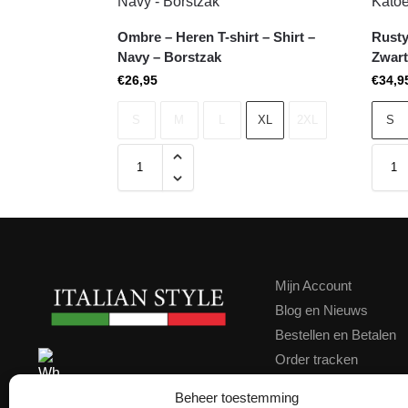
Ombre – Heren T-shirt – Shirt –
Rusty
Navy – Borstzak
Zwart
€
26,95
€
34,9
S
M
L
XL
2XL
S
Mijn Account
Blog en Nieuws
Bestellen en Betalen
Order tracken
Contact
Contact ons via WhatsApp
Beheer toestemming