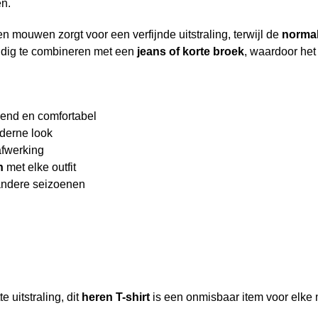
n.
n mouwen zorgt voor een verfijnde uitstraling, terwijl de
norma
oudig te combineren met een
jeans of korte broek
, waardoor het
nd en comfortabel
derne look
afwerking
n
met elke outfit
 andere seizoenen
e uitstraling, dit
heren T-shirt
is een onmisbaar item voor elke