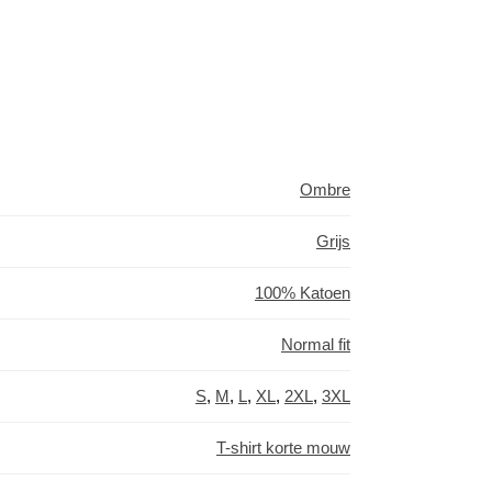
Ombre
Grijs
100% Katoen
Normal fit
S
,
M
,
L
,
XL
,
2XL
,
3XL
T-shirt korte mouw