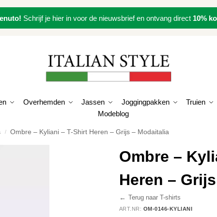
enuto!
Schrijf je hier in voor de nieuwsbrief en ontvang direct
10% ko
en
Overhemden
Jassen
Joggingpakken
Truien
Modeblog
s
Ombre – Kyliani – T-Shirt Heren – Grijs – Modaitalia
/
Ombre – Kylia
Heren – Grijs
←
Terug naar T-shirts
ART.NR:
OM-0146-KYLIANI