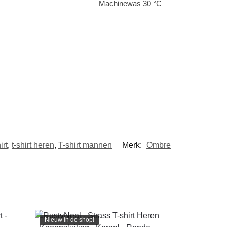
Machinewas 30 °C
irt
,
t-shirt heren
,
T-shirt mannen
Merk:
Ombre
Nieuw in de shop!