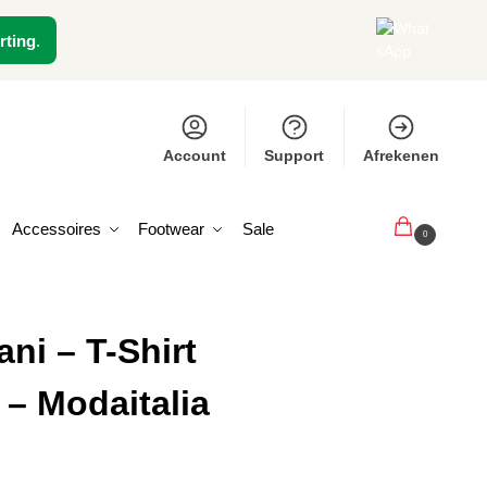
rting
.
Account
Support
Afrekenen
Accessoires
Footwear
Sale
€
0,00
0
ni – T-Shirt
 – Modaitalia