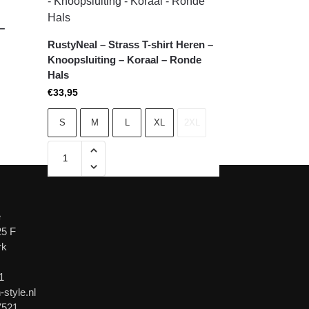
 –
RustyNeal – Strass T-shirt Heren –
Knoopsluiting – Koraal – Ronde
Hals
€
33,95
S
M
L
XL
2XL
e
25 F
rk
1
-style.nl
7521