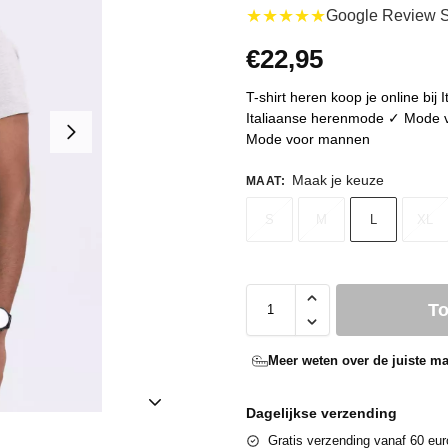
★★★★★
Google Review S
€
22,95
T-shirt heren koop je online bij 
Italiaanse herenmode ✓ Mode vo
Mode voor mannen
Maak je keuze
MAAT
:
S
M
L
XL
T
Meer weten over de juiste ma
Dagelijkse verzending
Gratis verzending vanaf 60 eur