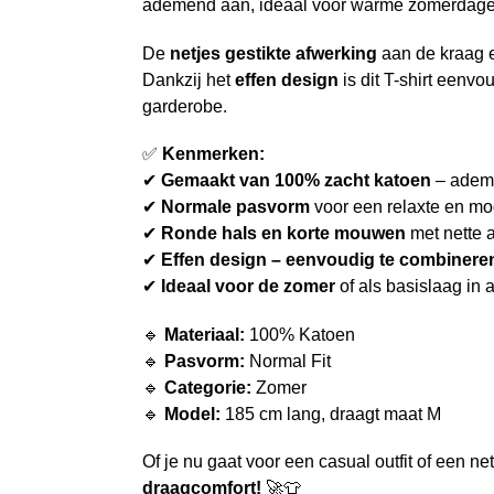
ademend aan, ideaal voor warme zomerdage
De
netjes gestikte afwerking
aan de kraag e
Dankzij het
effen design
is dit T-shirt eenv
garderobe.
✅
Kenmerken:
✔
Gemaakt van 100% zacht katoen
– ademe
✔
Normale pasvorm
voor een relaxte en mo
✔
Ronde hals en korte mouwen
met nette 
✔
Effen design – eenvoudig te combinere
✔
Ideaal voor de zomer
of als basislaag in
🔹
Materiaal:
100% Katoen
🔹
Pasvorm:
Normal Fit
🔹
Categorie:
Zomer
🔹
Model:
185 cm lang, draagt maat M
Of je nu gaat voor een casual outfit of een nett
draagcomfort!
🚀👕