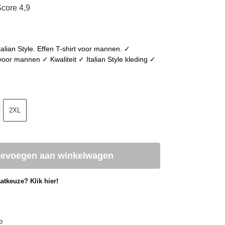
core 4,9
Italian Style. Effen T-shirt voor mannen. ✓
or mannen ✓ Kwaliteit ✓ Italian Style kleding ✓
2XL
oevoegen aan winkelwagen
atkeuze? Klik hier!
o