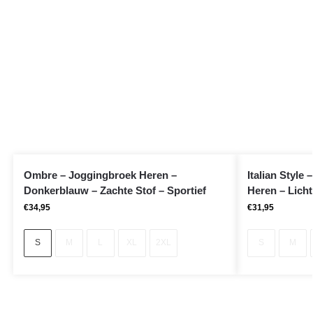
Ombre – Joggingbroek Heren –
Italian Style
Donkerblauw – Zachte Stof – Sportief
Heren – Lichtg
€
34,95
€
31,95
S
M
L
XL
2XL
S
M