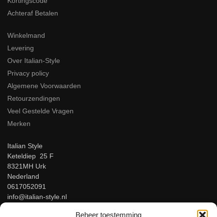
Kortingscode
Achteraf Betalen
Winkelmand
Levering
Over Italian-Style
Privacy policy
Algemene Voorwaarden
Retourzendingen
Veel Gestelde Vragen
Merken
Italian Style
Keteldiep 25 F
8321MH Urk
Nederland
0617052091
info@italian-style.nl
KvK: 94547521
Beheer toestemming
BTW: NL866816483B01