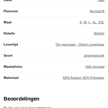
Pasvorm
Normal fit
Maat
S
,
M
,
L
,
XL
,
2XL
Details
Stretch
Levertijd
Op voorraad – Direct Leverbaar
Soort
Joggingbroek
Maatadvies
Valt normaal
Materiaal
65% Katoen 35% Polyester
Beoordelingen
Er zijn nog geen beoordelingen.