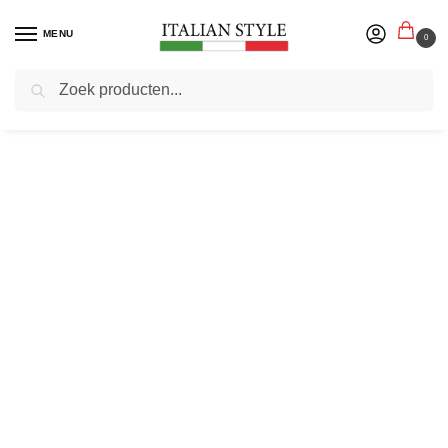
MENU
0
Zoeken
Home
Herenmode
Joggingbroeken voor Heren | Comfort & Stijl bij Italian Style
/
/