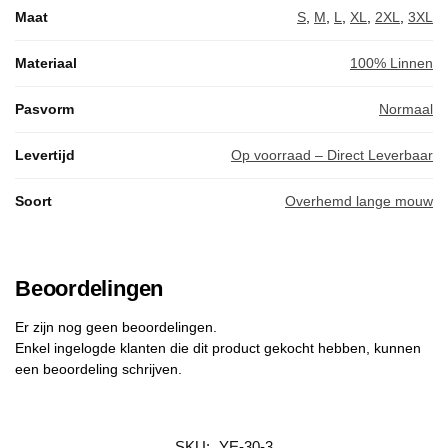
Maat
S
,
M
,
L
,
XL
,
2XL
,
3XL
Materiaal
100% Linnen
Pasvorm
Normaal
Levertijd
Op voorraad – Direct Leverbaar
Soort
Overhemd lange mouw
Beoordelingen
Er zijn nog geen beoordelingen.
Enkel ingelogde klanten die dit product gekocht hebben, kunnen
een beoordeling schrijven.
SKU:
YE-30-3