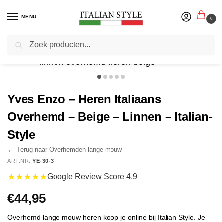
MENU
0
Zoeken
Home
Herenmode
Italiaanse Overhemden - Kom stijlvol voor de dag!
O
/
/
Yves Enzo – Heren Italiaans
Overhemd – Beige – Linnen – Italian-
Style
←
Terug naar Overhemden lange mouw
ART.NR:
YE-30-3
★★★★★
Google Review Score 4,9
€
44,95
Overhemd lange mouw heren koop je online bij Italian Style. Je