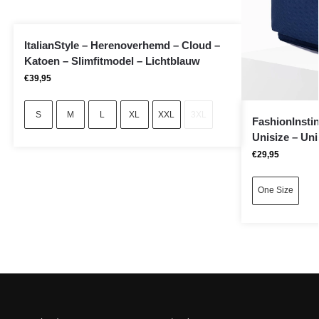
ItalianStyle – Herenoverhemd – Cloud –
Katoen – Slimfitmodel – Lichtblauw
€
39,95
S
M
L
XL
XXL
3XL
FashionInsti
Unisize – Uni
€
29,95
One Size