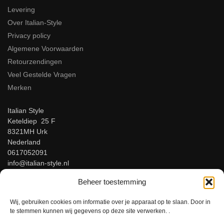
Levering
Over Italian-Style
Privacy policy
Algemene Voorwaarden
Retourzendingen
Veel Gestelde Vragen
Merken
Italian Style
Keteldiep 25 F
8321MH Urk
Nederland
0617052091
info@italian-style.nl
KvK: 94547521
Beheer toestemming
BTW: NL866816483B01
Wij, gebruiken cookies om informatie over je apparaat op te slaan. Door in
Beoordeel ons op Google!
te stemmen kunnen wij gegevens op deze site verwerken. .