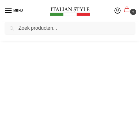
MENU
0
Zoeken
Home
Herenmode
Italiaanse Shirts
Shirts lange mouw
Ombre – Longsleeve Heren – Zwart – Urbina – Modaitalia
/
/
/
/