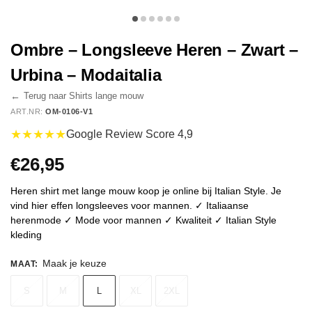
Ombre – Longsleeve Heren – Zwart –
Urbina – Modaitalia
←
Terug naar Shirts lange mouw
ART.NR:
OM-0106-V1
★★★★★
Google Review Score 4,9
€
26,95
Heren shirt met lange mouw koop je online bij Italian Style. Je
vind hier effen longsleeves voor mannen. ✓ Italiaanse
herenmode ✓ Mode voor mannen ✓ Kwaliteit ✓ Italian Style
kleding
Maak je keuze
MAAT
:
S
M
L
XL
2XL