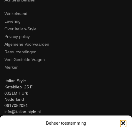
Achteraf Betalen
Winkelmand
Levering
Over Italian-Style
Privacy policy
Algemene Voorwaarden
Retourzendingen
Veel Gestelde Vragen
Merken
Italian Style
Keteldiep 25 F
8321MH Urk
Nederland
0617052091
info@italian-style.nl
KvK: 94547521
Beheer toestemming
BTW: NL866816483B01