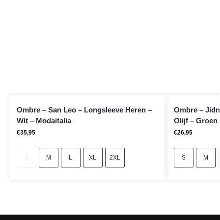
Ombre – San Leo – Longsleeve Heren –
Ombre – Jidn
Wit – Modaitalia
Olijf – Groen
€
35,95
€
26,95
S
M
L
XL
2XL
S
M