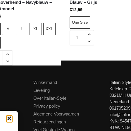
overhemd – Navyblauw –
Blauw – Grijs
itmodel
€
12,99
5
One Size
M
L
XL
XXL
Winkelmand
Italian Styl
Keteldiep 
Levering
8321MH U
Over Italian-Style
Nederland
Privacy policy
061705209
Algemene Voorwaarden
info@italian
KvK: 9454
Retourzendingen
BTW: NL8
Veel Gestelde Vragen