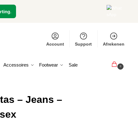
rting
.
Account
Support
Afrekenen
Accessoires
Footwear
Sale
€
0,00
0
as – Jeans –
isex