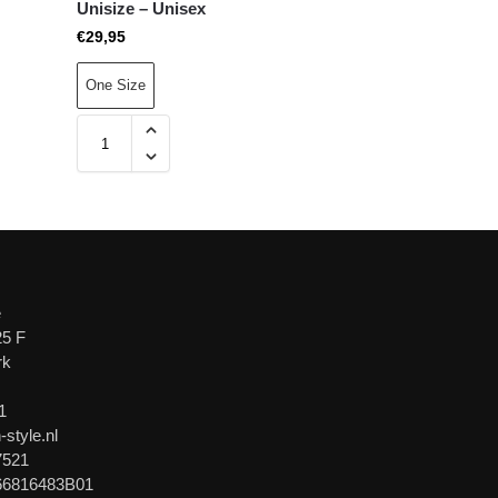
Unisize – Unisex
€
29,95
One Size
e
25 F
rk
1
-style.nl
7521
66816483B01