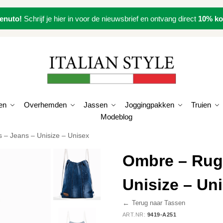
enuto!
Schrijf je hier in voor de nieuwsbrief en ontvang direct
10% ko
en
Overhemden
Jassen
Joggingpakken
Truien
Modeblog
 – Jeans – Unisize – Unisex
Ombre – Rugt
Unisize – Un
←
Terug naar Tassen
ART.NR:
9419-A251