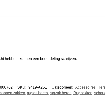
ocht hebben, kunnen een beoordeling schrijven.
800702
SKU:
9419-A251
Categorieën:
Accessoires
,
Her
mannen zakken
,
rugtas heren
,
rugzak heren
,
Rugzakken
,
schou