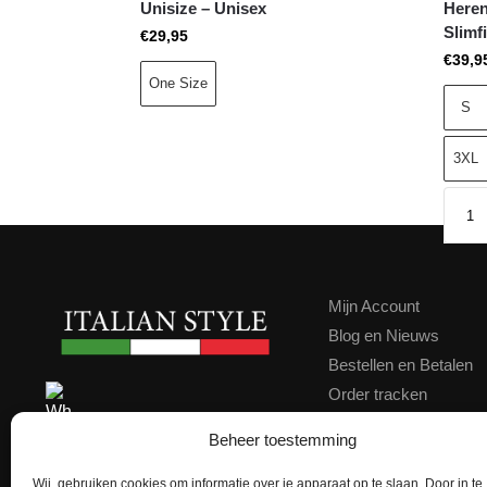
Unisize – Unisex
Heren
Slimf
€
29,95
€
39,9
One Size
S
3XL
Mijn Account
Blog en Nieuws
Bestellen en Betalen
Order tracken
Contact
Contact ons via WhatsApp
Beheer toestemming
Klachten
Kortingscode
Wij, gebruiken cookies om informatie over je apparaat op te slaan. Door in te