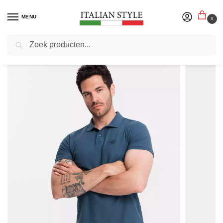
MENU
0
Zoeken
Home
Herenmode
Poloshirts
Poloshirts korte mouw
Italian Style – Poloshirt Heren – Korte Mouw – Donkerblauw – Italianstyle
/
/
/
/