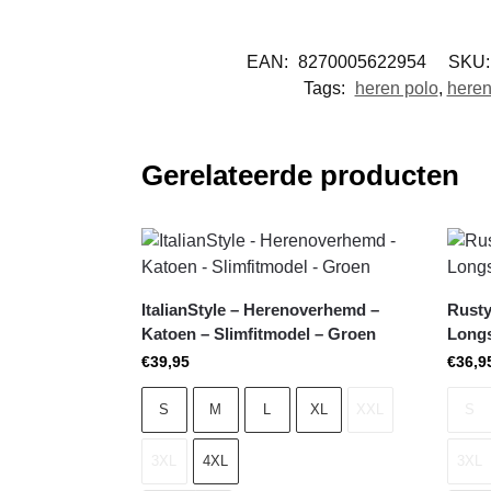
EAN:
8270005622954
SKU
Tags:
heren polo
,
heren
Gerelateerde producten
ItalianStyle – Herenoverhemd –
Rusty
Katoen – Slimfitmodel – Groen
Longs
€
39,95
€
36,9
S
M
L
XL
XXL
S
3XL
4XL
3XL