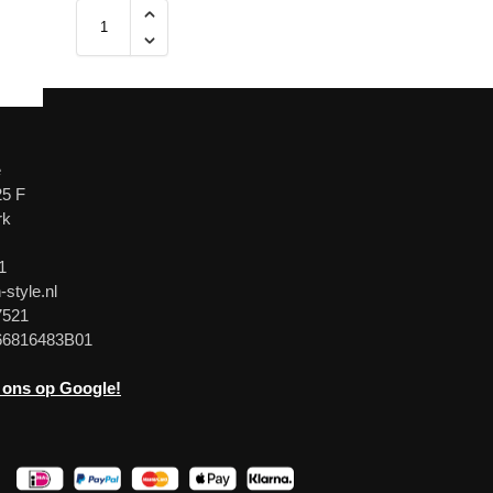
e
25 F
rk
1
-style.nl
7521
66816483B01
 ons op Google!