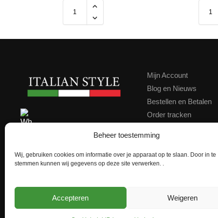
Mijn Account
Blog en Nieuws
Bestellen en Betalen
Order tracken
Contact
Contact ons via WhatsApp
Beheer toestemming
Klachten
Kortingscode
Wij, gebruiken cookies om informatie over je apparaat op te slaan. Door in te
★★★★★
Google score 4,9
stemmen kunnen wij gegevens op deze site verwerken. .
Achteraf Betalen
Accepteren
Weigeren