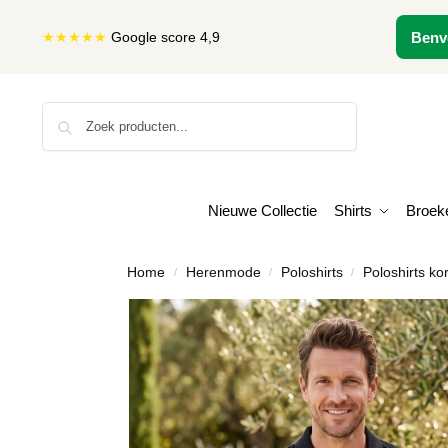
★★★★★
Google score 4,9
Benv
Zoeken
Nieuwe Collectie
Shirts
Broek
Home
Herenmode
Poloshirts
Poloshirts k
/
/
/