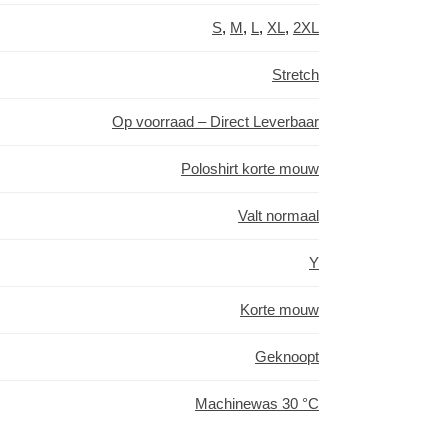
S
,
M
,
L
,
XL
,
2XL
Stretch
Op voorraad – Direct Leverbaar
Poloshirt korte mouw
Valt normaal
Y
Korte mouw
Geknoopt
Machinewas 30 °C