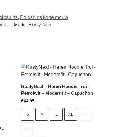
oloshirts
,
Poloshirts korte mouw
neal
Merk:
Rusty Neal
RustyNeal – Heren Hoodie Trui –
Petrolwit – Modernfit – Capuchon
€
44,95
S
M
L
XL
2XL
XL
3XL