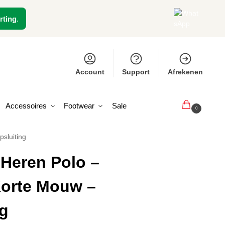
rting
.
Account
Support
Afrekenen
Accessoires
Footwear
Sale
€
0,00
0
sluiting
 Heren Polo –
Korte Mouw –
g