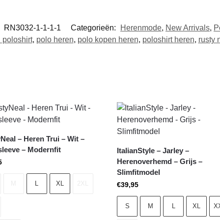
:
RN3032-1-1-1-1
Categorieën:
Herenmode
,
New Arrivals
,
P
 poloshirt
,
polo heren
,
polo kopen heren
,
poloshirt heren
,
rusty 
Neal – Heren Trui – Wit –
leeve – Modernfit
ItalianStyle – Jarley –
Herenoverhemd – Grijs –
5
Slimfitmodel
M
L
XL
2XL
€
39,95
S
M
L
XL
X