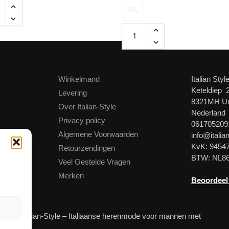
3XL
Winkelmand
Italian Styl
Keteldiep 
Levering
8321MH U
Over Italian-Style
Nederland
Privacy policy
061705209
Algemene Voorwaarden
info@italian
KvK: 9454
Retourzendingen
BTW: NL8
Veel Gestelde Vragen
Merken
Beoordeel
© Italian-Style – Italiaanse herenmode voor mannen met
stijl!