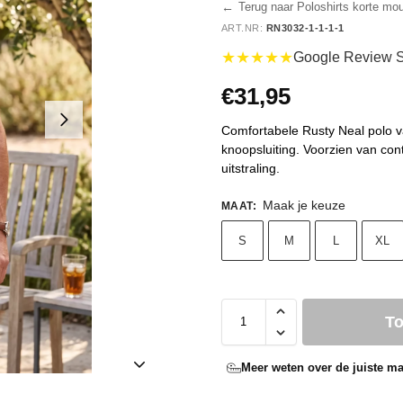
←
Terug naar Poloshirts korte mo
ART.NR:
RN3032-1-1-1-1
★★★★★
Google Review S
€
31,95
Comfortabele Rusty Neal polo v
knoopsluiting. Voorzien van cont
uitstraling.
Maak je keuze
MAAT
:
S
M
L
XL
T
Meer weten over de juiste ma