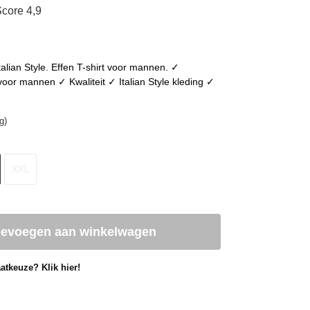
core 4,9
Italian Style. Effen T-shirt voor mannen. ✓
or mannen ✓ Kwaliteit ✓ Italian Style kleding ✓
g)
XXL
oevoegen aan winkelwagen
atkeuze? Klik hier!