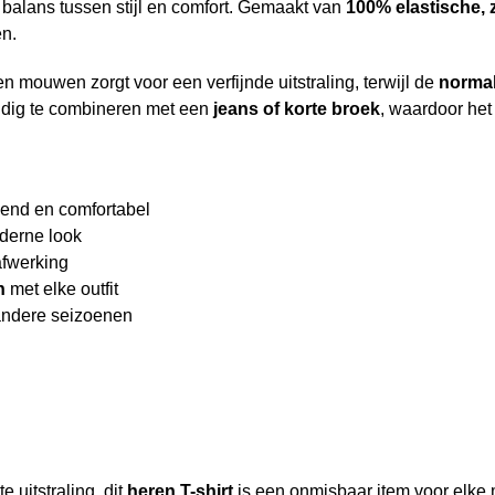
 balans tussen stijl en comfort. Gemaakt van
100% elastische, 
n.
n mouwen zorgt voor een verfijnde uitstraling, terwijl de
norma
oudig te combineren met een
jeans of korte broek
, waardoor het
nd en comfortabel
derne look
afwerking
n
met elke outfit
 andere seizoenen
e uitstraling, dit
heren T-shirt
is een onmisbaar item voor elke