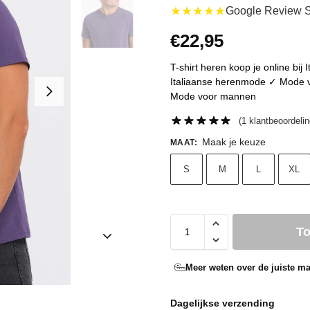
★★★★★
Google Review S
€
22,95
T-shirt heren koop je online bij 
Italiaanse herenmode ✓ Mode vo
Mode voor mannen
(
1
klantbeoordelin
Maak je keuze
MAAT
:
S
M
L
XL
T
Meer weten over de juiste ma
Dagelijkse verzending