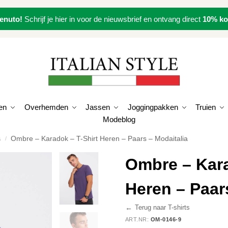
enuto!
Schrijf je hier in voor de nieuwsbrief en ontvang direct
10% ko
en
Overhemden
Jassen
Joggingpakken
Truien
Modeblog
s
Ombre – Karadok – T-Shirt Heren – Paars – Modaitalia
/
Ombre – Kara
Heren – Paar
←
Terug naar T-shirts
ART.NR:
OM-0146-9