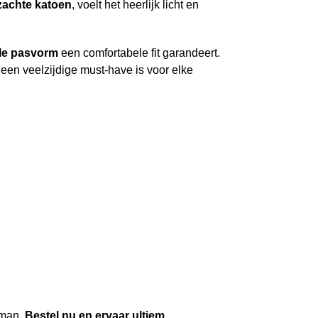
zachte katoen
, voelt het heerlijk licht en
le pasvorm
een comfortabele fit garandeert.
 een veelzijdige must-have is voor elke
 man.
Bestel nu en ervaar ultiem