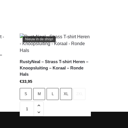
Nieuw in de shop!
 –
RustyNeal – Strass T-shirt Heren –
Knoopsluiting – Koraal – Ronde
Hals
€
33,95
S
M
L
XL
2XL