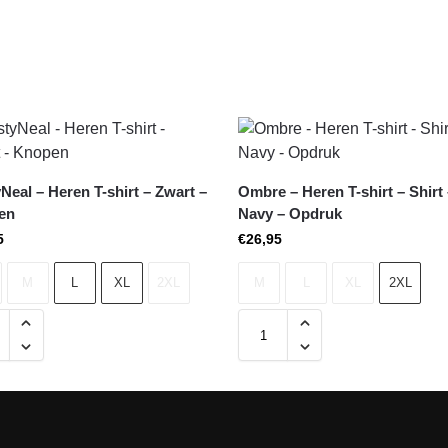
Neal – Heren T-shirt – Zwart –
Ombre – Heren T-shirt – Shirt
en
Navy – Opdruk
5
€
26,95
M
L
XL
2XL
M
L
XL
2XL