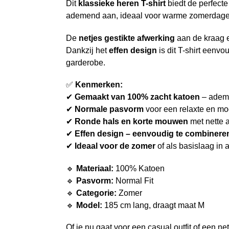
Dit
klassieke heren T-shirt
biedt de perfecte
ademend aan, ideaal voor warme zomerdage
De
netjes gestikte afwerking
aan de kraag e
Dankzij het
effen design
is dit T-shirt eenv
garderobe.
✅
Kenmerken:
✔
Gemaakt van 100% zacht katoen
– ademe
✔
Normale pasvorm
voor een relaxte en mo
✔
Ronde hals en korte mouwen
met nette 
✔
Effen design – eenvoudig te combinere
✔
Ideaal voor de zomer
of als basislaag in
🔹
Materiaal:
100% Katoen
🔹
Pasvorm:
Normal Fit
🔹
Categorie:
Zomer
🔹
Model:
185 cm lang, draagt maat M
Of je nu gaat voor een casual outfit of een nett