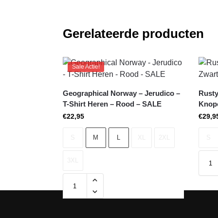
Gerelateerde producten
Sale Actie!
Geographical Norway – Jerudico –
Rusty
T-Shirt Heren – Rood – SALE
Knop
€
22,95
€
29,9
S
M
L
XL
2XL
S
3XL