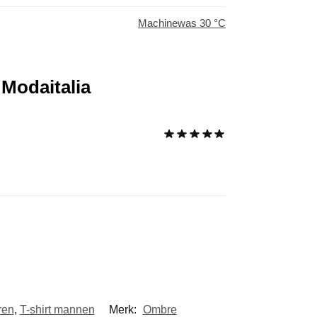
Machinewas 30 °C
 Modaitalia
eren
,
T-shirt mannen
Merk:
Ombre