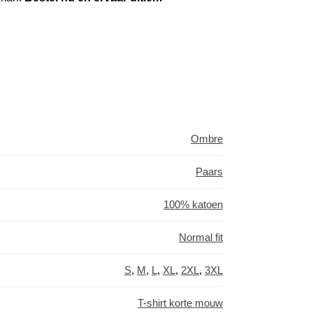
Ombre
Paars
100% katoen
Normal fit
S
,
M
,
L
,
XL
,
2XL
,
3XL
T-shirt korte mouw