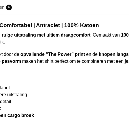
gen
0
 Comfortabel | Antraciet | 100% Katoen
n
ruige uitstraling met ultiem draagcomfort
. Gemaakt van
100
ik.
kt door de
opvallende “The Power” print
en de
knopen langs
e pasvorm
maken het shirt perfect om te combineren met een
j
tabel
re uitstraling
detail
k
een cargo broek