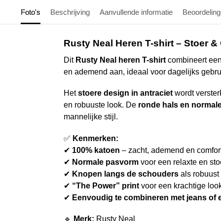
Foto's
Beschrijving
Aanvullende informatie
Beoordelin
Rusty Neal Heren T-shirt – Stoer &
Dit
Rusty Neal heren T-shirt
combineert ee
en ademend aan, ideaal voor dagelijks gebru
Het
stoere design in antraciet
wordt verster
en robuuste look. De
ronde hals en normal
mannelijke stijl.
✅
Kenmerken:
✔
100% katoen
– zacht, ademend en comfor
✔
Normale pasvorm
voor een relaxte en stoe
✔
Knopen langs de schouders
als robuust 
✔
“The Power” print
voor een krachtige loo
✔
Eenvoudig te combineren met jeans of 
🔹
Merk:
Rusty Neal