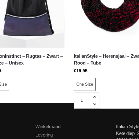
onInstinct – Rugtas – Zwart –
ItalianStyle – Herensjaal – Zwa
ze – Unisex
Rood – Tube
5
€
19,95
Size
One Size
Winkelmand
Italian Styl
Keteldiep 
Levering