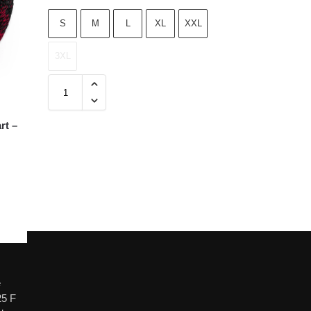
S
M
L
XL
XXL
3XL
rt –
e
25 F