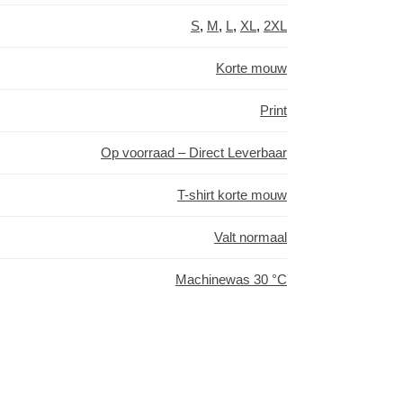
S
,
M
,
L
,
XL
,
2XL
Korte mouw
Print
Op voorraad – Direct Leverbaar
T-shirt korte mouw
Valt normaal
Machinewas 30 °C