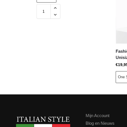
Fashi
Unisi
€
19,9
One 
Mijn Account
Blog en Nieuws