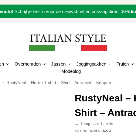
enuto!
Schrijf je hier in voor de nieuwsbrief en ontvang direct
10% ko
en
Overhemden
Jassen
Joggingpakken
Truien
Modeblog
s
RustyNeal – Heren T-shirt – Shirt – Antraciet – Knopen
/
RustyNeal – H
Shirt – Antr
←
Terug naar T-shirts
ART.NR:
50016-15273