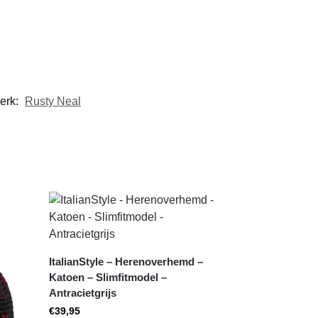
erk:
Rusty Neal
ItalianStyle – Herenoverhemd –
Katoen – Slimfitmodel –
Antracietgrijs
€
39,95