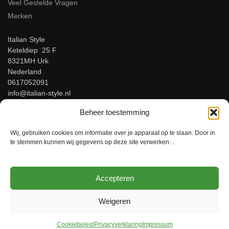
Veel Gestelde Vragen
Merken
Italian Style
Keteldiep 25 F
8321MH Urk
Nederland
0617052091
info@italian-style.nl
KvK: 94547521
Beheer toestemming
BTW: NL866816483B01
Wij, gebruiken cookies om informatie over je apparaat op te slaan. Door in
Beoordeel ons op Google!
te stemmen kunnen wij gegevens op deze site verwerken. .
Accepteren
© Italian-Style – Italiaanse herenmode voor mannen met stijl!
Weigeren
Cookiebeleid
Privacyverklaring
Impressum