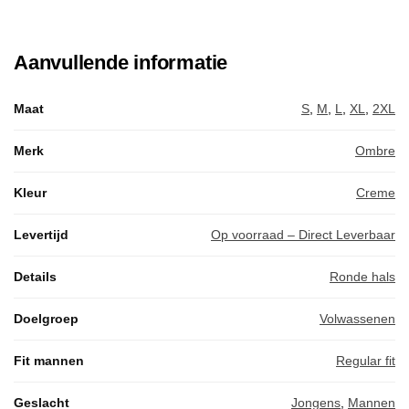
Aanvullende informatie
Maat
S
,
M
,
L
,
XL
,
2XL
Merk
Ombre
Kleur
Creme
Levertijd
Op voorraad – Direct Leverbaar
Details
Ronde hals
Doelgroep
Volwassenen
Fit mannen
Regular fit
Geslacht
Jongens
,
Mannen