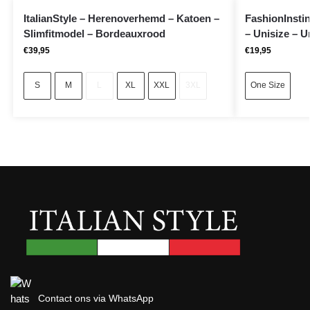
ItalianStyle – Herenoverhemd – Katoen –
FashionInstin
Slimfitmodel – Bordeauxrood
– Unisize – U
€
39,95
€
19,95
S
M
L
XL
XXL
3XL
One Size
Contact ons via WhatsApp