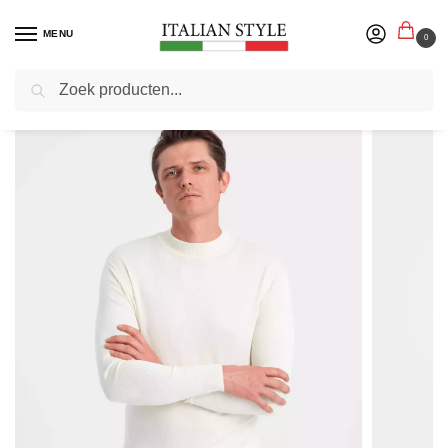
MENU
0
Zoeken
Home
Herenmode
Truien sweaters vesten
Heren sweaters
Ombre – Heren Sweater – Half Turtleneck – Creme Color – Italianstyle
/
/
/
/