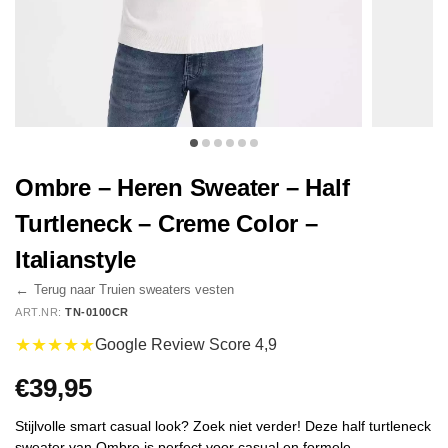
Ombre – Heren Sweater – Half
Turtleneck – Creme Color –
Italianstyle
←
Terug naar Truien sweaters vesten
ART.NR:
TN-0100CR
★★★★★
Google Review Score 4,9
€
39,95
Stijlvolle smart casual look? Zoek niet verder! Deze half turtleneck
sweater van Ombre is perfect voor casual en formele