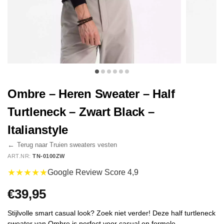
Ombre – Heren Sweater – Half
Turtleneck – Zwart Black –
Italianstyle
←
Terug naar Truien sweaters vesten
ART.NR:
TN-0100ZW
★★★★★
Google Review Score 4,9
€
39,95
Stijlvolle smart casual look? Zoek niet verder! Deze half turtleneck
sweater van Ombre is perfect voor casual en formele