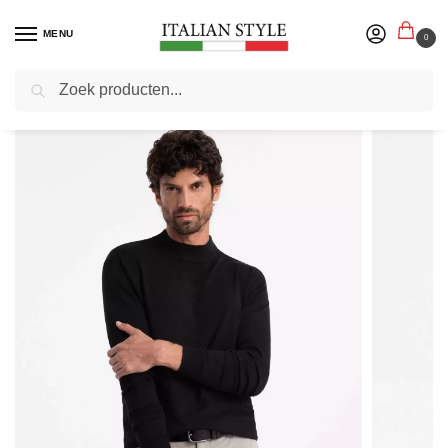
MENU
0
Zoeken
Home
Herenmode
Truien sweaters vesten
Heren sweaters
Ombre – Heren Sweater – Half Turtleneck – Zwart Black – Italianstyle
/
/
/
/