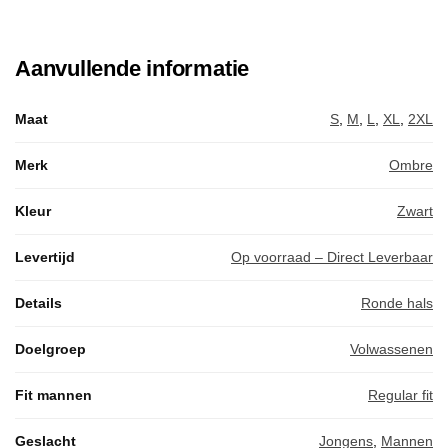
Aanvullende informatie
Maat
S
,
M
,
L
,
XL
,
2XL
Merk
Ombre
Kleur
Zwart
Levertijd
Op voorraad – Direct Leverbaar
Details
Ronde hals
Doelgroep
Volwassenen
Fit mannen
Regular fit
Geslacht
Jongens
,
Mannen