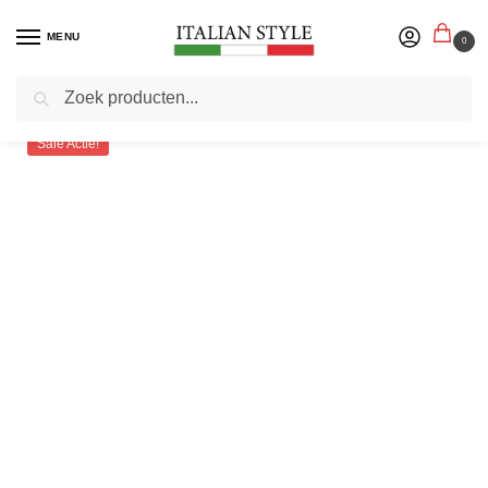
MENU
0
Zoeken
Home
Herenmode
Truien sweaters vesten
Heren vesten
Ombre – Heren Vest – Lichtgrijs – Capuchon – Rits
/
/
/
/
Sale Actie!