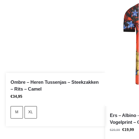
Ombre – Heren Tussenjas – Steekzakken
– Rits – Camel
€
34,95
M
XL
Ers – Albino 
Vogelprint – 
€
19,99
€
29,99