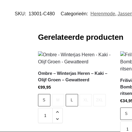
SKU:
13001-C480
Categorieën:
Herenmode
,
Jasse
Gerelateerde producten
Ombre – Winterjas Heren – Kaki –
Olijf Groen – Gewatteerd
Frili
Bombe
€
99,95
ritse
S
M
L
XL
2XL
€
34,9
S