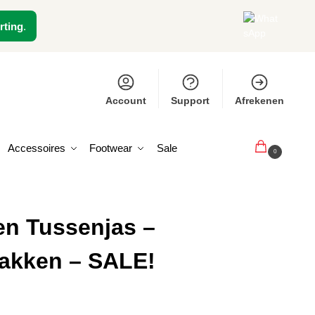
rting
.
Account
Support
Afrekenen
Accessoires
Footwear
Sale
€
0,00
0
en Tussenjas –
zakken – SALE!