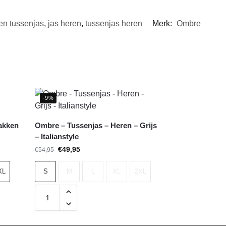
en tussenjas
,
jas heren
,
tussenjas heren
Merk:
Ombre
-9%
zakken
Ombre – Tussenjas – Heren – Grijs
– Italianstyle
€
49,95
€
54,95
XL
S
M
L
XL
2XL