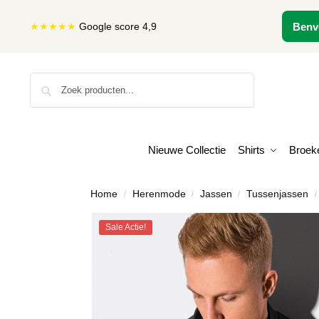
★★★★★
Google score 4,9
Benv
Zoeken
Nieuwe Collectie
Shirts
Broek
Home
Herenmode
Jassen
Tussenjassen
/
/
/
/
Sale Actie!