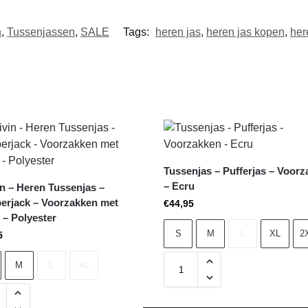
n
,
Tussenjassen
,
SALE
Tags:
heren jas
,
heren jas kopen
,
her
Tussenjas – Pufferjas – Voor
– Ecru
vin – Heren Tussenjas –
rjack – Voorzakken met
€
44,95
n – Polyester
S
M
L
XL
2
5
M
L
XL