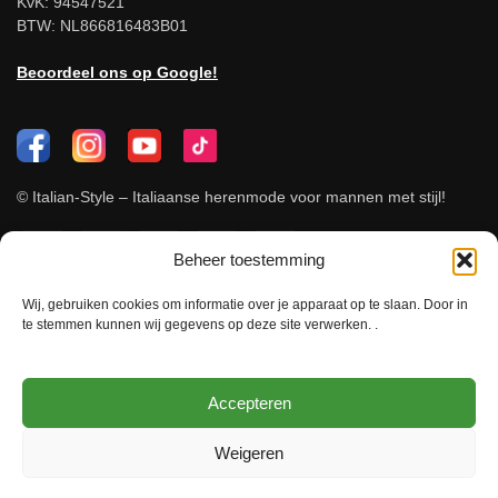
KvK: 94547521
BTW: NL866816483B01
Beoordeel ons op Google!
© Italian-Style – Italiaanse herenmode voor mannen met stijl!
Beheer toestemming
Wij, gebruiken cookies om informatie over je apparaat op te slaan. Door in
te stemmen kunnen wij gegevens op deze site verwerken. .
Accepteren
Weigeren