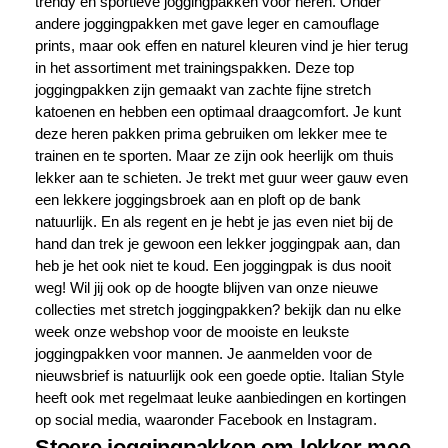
trendy en
sportieve joggingpakken voor heren
. Onder
andere joggingpakken met gave leger en camouflage
prints, maar ook effen en naturel kleuren vind je hier terug
in het assortiment met trainingspakken. Deze top
joggingpakken zijn gemaakt van zachte fijne stretch
katoenen en hebben een optimaal draagcomfort. Je kunt
deze heren pakken prima gebruiken om lekker mee te
trainen en te sporten. Maar ze zijn ook heerlijk om thuis
lekker aan te schieten. Je trekt met guur weer gauw even
een lekkere joggingsbroek aan en ploft op de bank
natuurlijk. En als regent en je hebt je jas even niet bij de
hand dan trek je gewoon een lekker joggingpak aan, dan
heb je het ook niet te koud. Een joggingpak is dus nooit
weg! Wil jij ook op de hoogte blijven van onze nieuwe
collecties met stretch joggingpakken? bekijk dan nu elke
week onze webshop voor de mooiste en leukste
joggingpakken voor mannen. Je aanmelden voor de
nieuwsbrief is natuurlijk ook een goede optie. Italian Style
heeft ook met regelmaat leuke aanbiedingen en kortingen
op social media, waaronder Facebook en Instagram.
Stoere joggingpakken om lekker mee