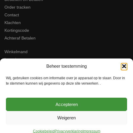
Order tracken
Contact
Klachten
Kortingscode
Achteraf Betalen
Winkelmand
Levering
Beheer toestemming
Over Italian-Style
Privacy policy
Wij, gebruiken cookies om informatie over je apparaat op te slaan. Door in
Algemene Voorwaarden
te stemmen kunnen wij gegevens op deze site verwerken. .
Retourzendingen
Veel Gestelde Vragen
Accepteren
Merken
Weigeren
Italian Style
Keteldiep 25 F
Cookiebeleid
Privacyverklaring
Impressum
8321MH Urk