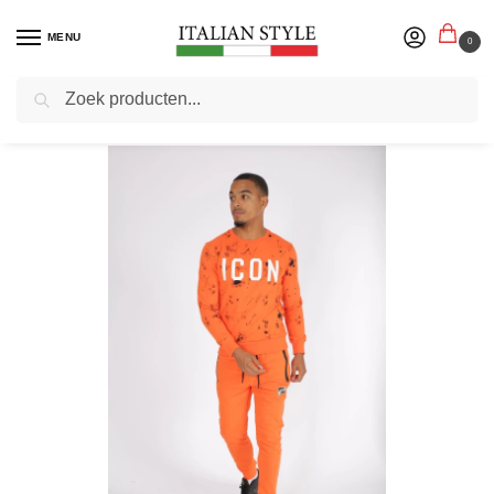
MENU
0
Zoeken
Home
Blog
Joggingpakken heren online kopen | Italian Style
/
/