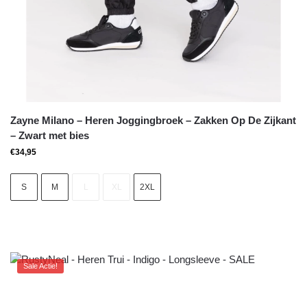
Zayne Milano – Heren Joggingbroek – Zakken Op De Zijkant
– Zwart met bies
€
34,95
S
M
L
XL
2XL
Sale Actie!