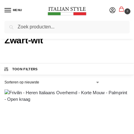
MENU
0
Zoeken
Home
Product Kleur
/
Zwart-wit
TOON FILTERS