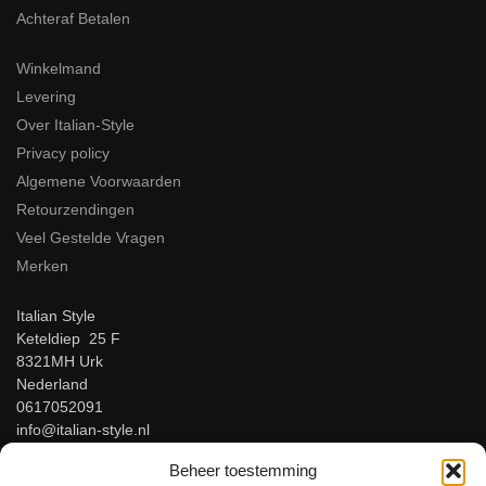
Achteraf Betalen
Winkelmand
Levering
Over Italian-Style
Privacy policy
Algemene Voorwaarden
Retourzendingen
Veel Gestelde Vragen
Merken
Italian Style
Keteldiep 25 F
8321MH Urk
Nederland
0617052091
info@italian-style.nl
KvK: 94547521
Beheer toestemming
BTW: NL866816483B01