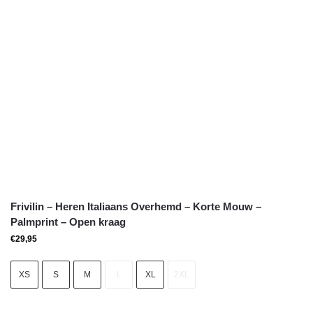
Frivilin – Heren Italiaans Overhemd – Korte Mouw –
Palmprint – Open kraag
€
29,95
XS
S
M
L
XL
2XL