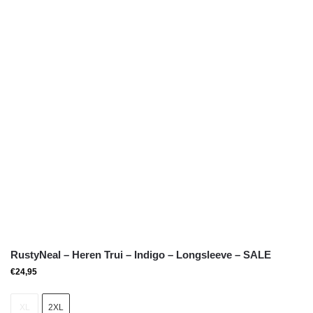
RustyNeal – Heren Trui – Indigo – Longsleeve – SALE
€
24,95
XL
2XL