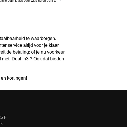
 in je outfit | Alles over witte heren t-shirts.
etaalbaarheid te waarborgen.
enservice altijd voor je klaar.
ft de betaling: of je nu voorkeur
of met iDeal in3 ? Ook dat bieden
 en kortingen!
e
25 F
rk