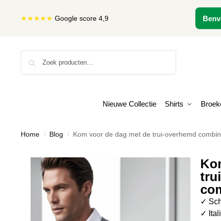
★★★★★
Google score 4,9
Benv
Zoeken
Nieuwe Collectie
Shirts
Broek
Home
Blog
Kom voor de dag met de trui-overhemd combin
/
/
Kom
tru
com
✓ Sch
✓ Ital