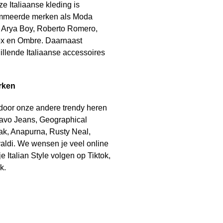
ze Italiaanse kleding is
ommeerde merken als Moda
m, Arya Boy, Roberto Romero,
x en Ombre. Daarnaast
llende Italiaanse accessoires
rken
 door onze andere trendy heren
avo Jeans, Geographical
k, Anapurna, Rusty Neal,
ldi. We wensen je veel online
e Italian Style volgen op Tiktok,
k.