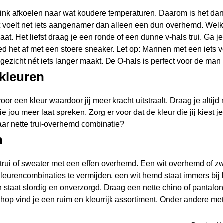
flink afkoelen naar wat koudere temperaturen. Daarom is het dan
t voelt net iets aangenamer dan alleen een dun overhemd. Welke 
aat. Het liefst draag je een ronde of een dunne v-hals trui. Ga j
 het af met een stoere sneaker. Let op: Mannen met een iets vol
gezicht nét iets langer maakt. De O-hals is perfect voor de man 
kleuren
or een kleur waardoor jij meer kracht uitstraalt. Draag je altijd 
 jou meer laat spreken. Zorg er voor dat de kleur die jij kiest je
maar nette trui-overhemd combinatie?
n
 trui of sweater met een effen overhemd. Een
wit overhemd
of zw
 kleurencombinaties te vermijden, een wit hemd staat immers bij bi
 en staat slordig en onverzorgd. Draag een nette chino of pantalon
hop vind je een ruim en kleurrijk assortiment. Onder andere met