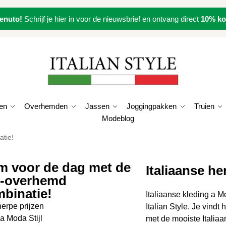
enuto!
Schrijf je hier in voor de nieuwsbrief en ontvang direct
10% ko
en
Overhemden
Jassen
Joggingpakken
Truien
Modeblog
atie!
 voor de dag met de
Italiaanse h
i-overhemd
binatie!
Italiaanse kleding a Mo
erpe prijzen
Italian Style. Je vindt
ia Moda Stijl
met de mooiste Italia