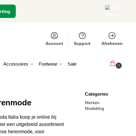
rting
.
Account
Support
Afrekenen
Accessoires
Footwear
Sale
€
0,00
0
Categories
erenmode
Merken
Modeblog
da Italia koop je online bij
 hier een uitgebreid assortiment
anse herenmode, voor