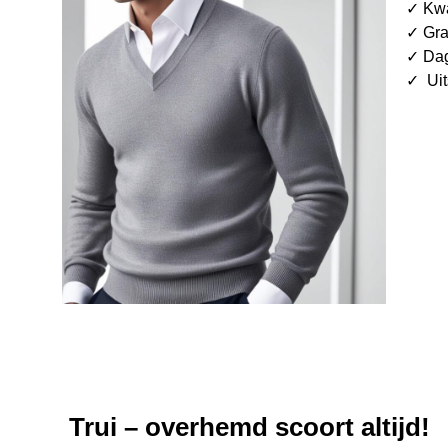
✓ Kwa
✓ Gra
✓ Dag
✓ Uit
Trui – overhemd scoort altijd!