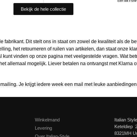
Een wit t-shirt
Bekijk de hele collectie
fabrikant. Dit stelt ons in staat om zowel de kwaliteit als de b
ng, het retourneren of ruilen van artikelen, dan staat onze klant
al kunt vinden op onze pagina met veelgestelde vragen. Wat betre
s het allemaal mogelijk. Liever betalen na ontvangst met Klarna 
 mailing. Je krijgt iedere week een mail met leuke aanbiedingen
Winkelmand
Italian Styl
Keteldiep 
Levering
8321MH U
Over Italian-Style