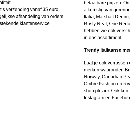
liteit
betaalbare prijzen. On
tis verzending vanaf 35 euro
afkomstig van geren
elijkse afhandeling van orders
Italia, Marshall Deni
stekende klantenservice
Rusty Neal, One Redo
hebben we ook verschi
in ons assortiment.
Trendy Italiaanse me
Laat je ook verrassen
merken waaronder; Br
Norway, Canadian Pea
Ombre Fashion en Riva
shop plezier. Ook kun j
Instagram en Faceboo