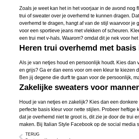
Zoals je weet kan het in het voorjaar in de avond nog 
trui of sweater over je overhemd te kunnen dragen. Da
overhemd te dragen, hangt af van de stijl waarvoor je g
voor een
sportieve jeans
met vlekken of scheuren. Kleed
een trui met v-hals. Waarom? omdat dit je nek voor het 
Heren trui overhemd met basis 
Als je van netjes houd en persoonlijk houdt. Kies dan vo
en grijs? Ga er dan eens voor om een kleur te kiezen die
Ben jij degene die durft te gaan voor de persoonlijk, 
Zakelijke sweaters voor manne
Houd je van netjes en zakelijk? Kies dan een donkere
perfecte basis kleur voor nette stijlen. Probeer heftige
dat je overhemd niet te groot is, dit zie je door de trui
maken. Bij
Italian Style Facebook
op de social media s
TERUG