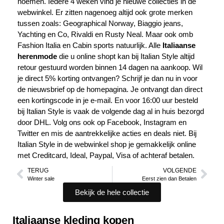
noemen. Iedere 4 weken vind je nieuwe collecties in de
webwinkel. Er zitten nagenoeg altijd ook grote merken
tussen zoals: Geographical Norway, Biaggio jeans,
Yachting en Co, Rivaldi en Rusty Neal. Maar ook omb
Fashion Italia en Cabin sports natuurlijk. Alle
Italiaanse
herenmode
die u online shopt kan bij Italian Style altijd
retour gestuurd worden binnen 14 dagen na aankoop. Wil
je direct 5% korting ontvangen? Schrijf je dan nu in voor
de nieuwsbrief op de homepagina. Je ontvangt dan direct
een kortingscode in je e-mail. En voor 16:00 uur besteld
bij Italian Style is vaak de volgende dag al in huis bezorgd
door DHL. Volg ons ook op
Facebook
,
Instagram
en
Twitter
en mis de aantrekkelijke acties en deals niet. Bij
Italian Style in de webwinkel shop je gemakkelijk online
met Creditcard, Ideal, Paypal, Visa of achteraf betalen.
TERUG
VOLGENDE
Winter sale
Eerst zien dan Betalen
Bekijk de hele collectie
Italiaanse kleding kopen