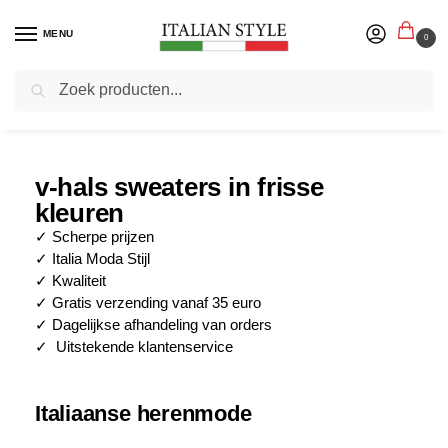
MENU
0
Zoeken
Home
Blog
v-hals sweaters in frisse kleuren
/
/
v-hals sweaters in frisse
kleuren
✓ Scherpe prijzen
✓ Italia Moda Stijl
✓ Kwaliteit
✓ Gratis verzending vanaf 35 euro
✓ Dagelijkse afhandeling van orders
✓ Uitstekende klantenservice
Italiaanse herenmode