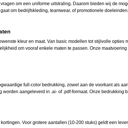
 vragen om een uniforme uitstraling. Daarom bieden wij de mog
 gaat om bedrijfskleding, teamwear, of promotionele doeleinden,
aten
wenste kleur en maat. Van basic modellen tot stijlvolle opties m
elijkheid om vooraf enkele maten te passen. Onze maatvoering l
waardige full-color bedrukking, zowel aan de voorkant als aan
rden aangeleverd in .ai- of .pdf-formaat. Onze bedrukking blijf
e kortingen. Voor grotere aantallen (10-200 stuks) geldt een lev