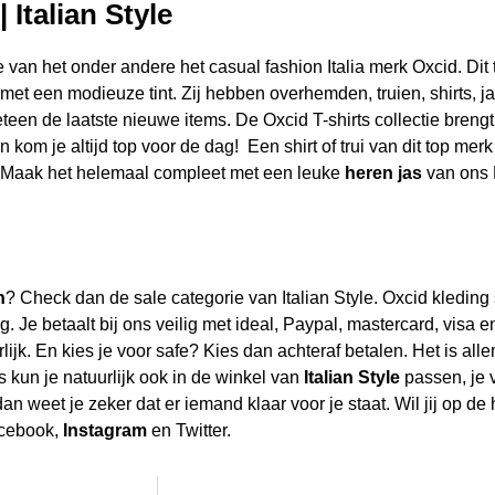
 Italian Style
 van het onder andere het casual fashion Italia merk Oxcid. Dit
et een modieuze tint. Zij hebben overhemden, truien, shirts, j
eteen de laatste nieuwe items. De Oxcid T-shirts collectie brengt
n kom je altijd top voor de dag! Een shirt of trui van dit top me
. Maak het helemaal compleet met een leuke
heren jas
van ons 
n
? Check dan de sale categorie van Italian Style. Oxcid kleding s
. Je betaalt bij ons veilig met ideal, Paypal, mastercard, visa 
k. En kies je voor safe? Kies dan achteraf betalen. Het is alle
s kun je natuurlijk ook in de winkel van
Italian Style
passen, je 
an weet je zeker dat er iemand klaar voor je staat. Wil jij op de
acebook,
Instagram
en Twitter.