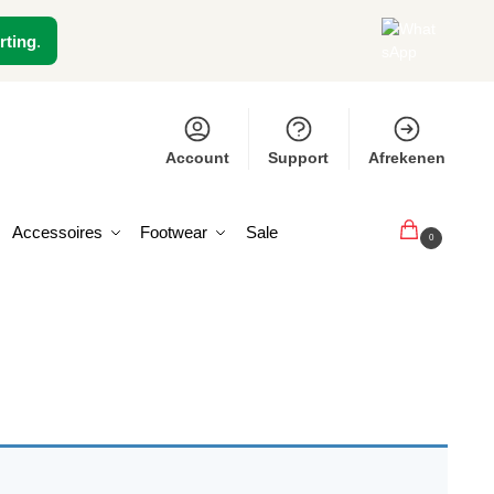
rting
.
Account
Support
Afrekenen
Accessoires
Footwear
Sale
€
0,00
0