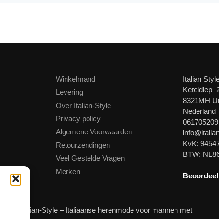
Winkelmand
Italian Styl
Keteldiep 
Levering
8321MH U
Over Italian-Style
Nederland
Privacy policy
061705209
Algemene Voorwaarden
info@italian
KvK: 9454
Retourzendingen
BTW: NL8
Veel Gestelde Vragen
Merken
Beoordeel
© Italian-Style – Italiaanse herenmode voor mannen met