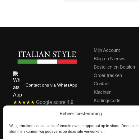
Mijn Account
Blog en Nieuws
Bestellen en Betalen
Order tracken
Contact
Contact ons via WhatsApp
Klachten
Kortingscode
★★★★★
Google score 4,9
Achteraf Betalen
Beheer toestemming
Wij, gebruiken cookies om informatie over je apparaat op te slaan. Door in te
stemmen kunnen wij gegevens op deze site verwerken. .