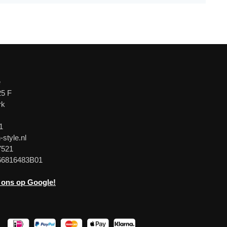
e
25 F
rk
1
-style.nl
7521
66816483B01
 ons op Google!