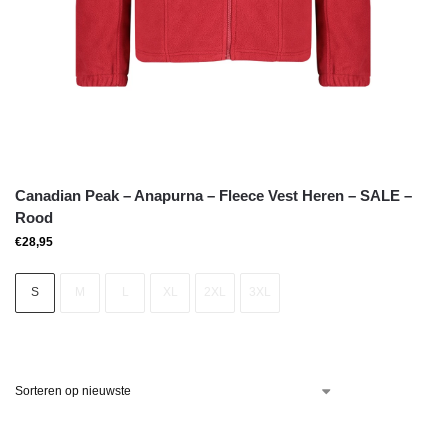
Canadian Peak – Anapurna – Fleece Vest Heren – SALE –
Rood
€
28,95
S
M
L
XL
2XL
3XL