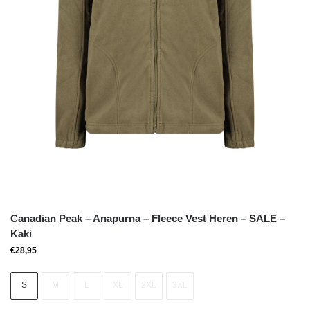
Canadian Peak – Anapurna – Fleece Vest Heren – SALE –
Kaki
€
28,95
S
M
L
XL
2XL
3XL