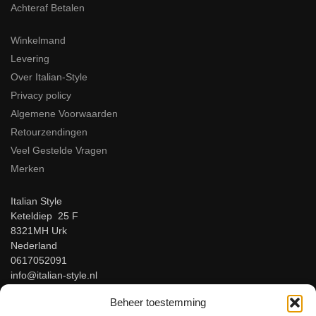
Achteraf Betalen
Winkelmand
Levering
Over Italian-Style
Privacy policy
Algemene Voorwaarden
Retourzendingen
Veel Gestelde Vragen
Merken
Italian Style
Keteldiep 25 F
8321MH Urk
Nederland
0617052091
info@italian-style.nl
KvK: 94547521
Beheer toestemming
BTW: NL866816483B01