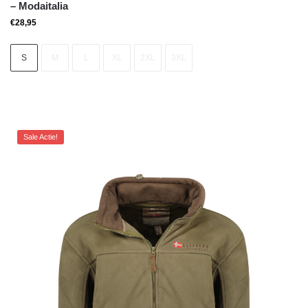
– Modaitalia
€
28,95
S
M
L
XL
2XL
3XL
Sale Actie!