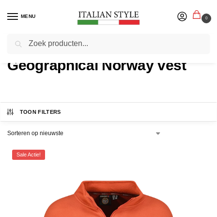
MENU
0
Zoeken
Home
Geographical Norway vest
TOON FILTERS
Sale Actie!