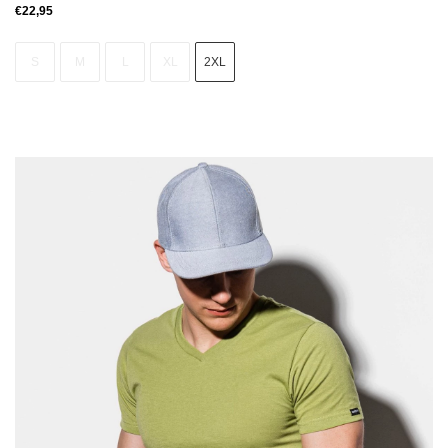
€
22,95
S
M
L
XL
2XL