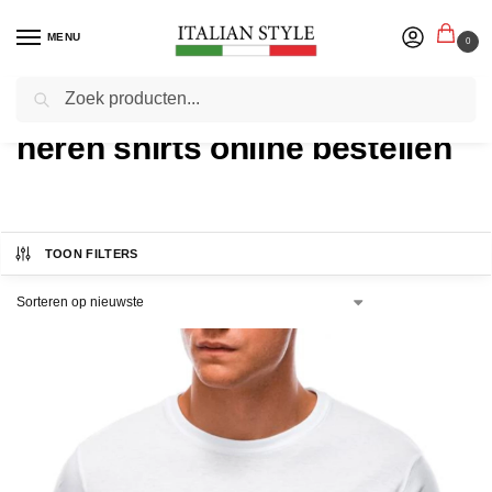
MENU
0
Zoeken
Home
heren shirts online bestellen
TOON FILTERS