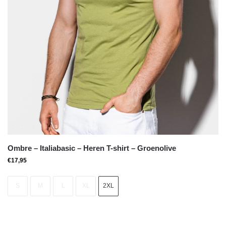
Ombre – Italiabasic – Heren T-shirt – Groenolive
€
17,95
S
M
L
XL
2XL