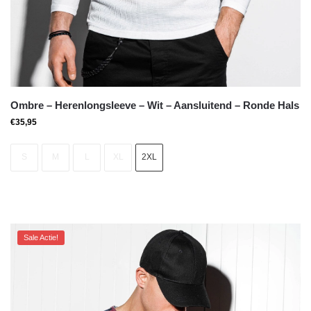
Ombre – Herenlongsleeve – Wit – Aansluitend – Ronde Hals
€
35,95
S
M
L
XL
2XL
Sale Actie!