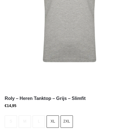
Roly – Heren Tanktop – Grijs – Slimfit
€
14,95
S
M
L
XL
2XL