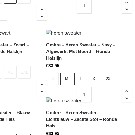
ater – Zwart –
Ombre – Heren Sweater – Navy –
de Halslijn
Afgewerkt Met Boord – Ronde
Halslijn
€
33,95
XL
2XL
S
M
L
XL
2XL
eater – Blauw –
Ombre – Heren Sweater –
de Hals
Lichtblauw – Zachte Stof – Ronde
Hals
€
33,95