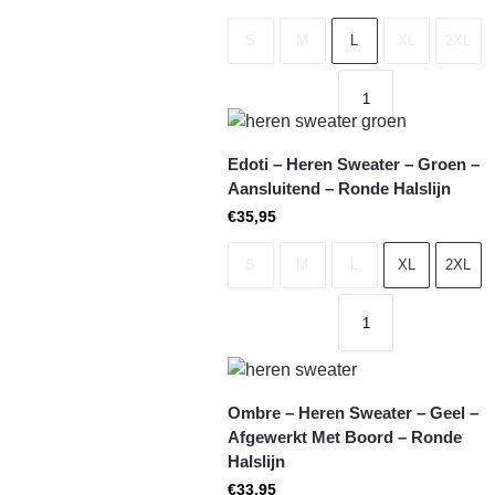
S
M
L
XL
2XL
Edoti – Heren Sweater – Groen –
Aansluitend – Ronde Halslijn
€
35,95
S
M
L
XL
2XL
Ombre – Heren Sweater – Geel –
Afgewerkt Met Boord – Ronde
Halslijn
€
33,95