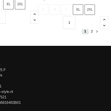
XL
2XL
S
M
L
XL
2XL
1
2
e
25 F
rk
1
-style.nl
7521
66816483B01