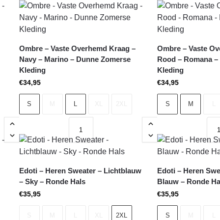
Ombre – Vaste Overhemd Kraag –
Ombre – Vaste Ov
Navy – Marino – Dunne Zomerse
Rood – Romana –
Kleding
Kleding
€
34,95
€
34,95
S
M
L
XL
2XL
S
M
L
Edoti – Heren Sweater – Lichtblauw
Edoti – Heren Swe
– Sky – Ronde Hals
Blauw – Ronde Ha
€
35,95
€
35,95
S
M
L
XL
2XL
S
M
L