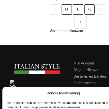
S
M
L
XL
2XL
Mijn Account
Blog en Nieuws
Bestellen en Betalen
Order tracken
Contact
Contact ons via WhatsApp
Beheer toestemming
Klachten
Kortingscode
Wij, gebruiken cookies om informatie over je apparaat op te slaan. Door in te
★★★★★
Google score 4,9
stemmen kunnen wij gegevens op deze site verwerken. .