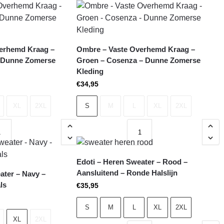
erhemd Kraag –
Ombre – Vaste Overhemd Kraag –
 Dunne Zomerse
Groen – Cosenza – Dunne Zomerse
Kleding
€
34,95
XL
2XL
S
M
L
XL
2XL
Edoti – Heren Sweater – Rood –
Aansluitend – Ronde Halslijn
ater – Navy –
ls
€
35,95
S
M
L
XL
2XL
XL
2XL