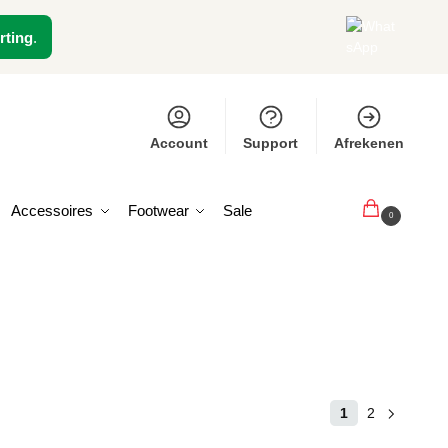
rting
.
Account
Support
Afrekenen
Accessoires
Footwear
Sale
€
0,00
0
1
2