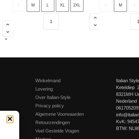
S
M
L
XL
2XL
S
M
L
Winkelmand
Italian Styl
Keteldiep 
Levering
8321MH U
Over Italian-Style
Nederland
Privacy policy
061705209
Algemene Voorwaarden
info@italian
KvK: 9454
Retourzendingen
BTW: NL8
Veel Gestelde Vragen