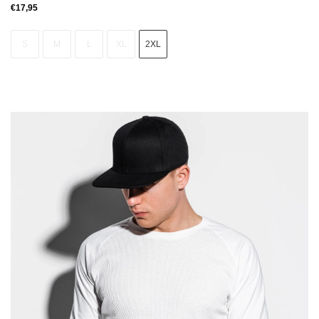
€
17,95
S
M
L
XL
2XL