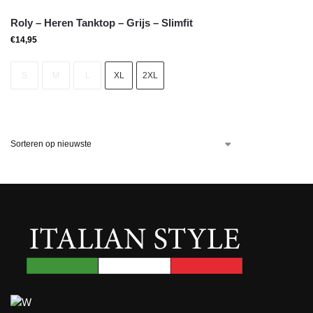
Roly – Heren Tanktop – Grijs – Slimfit
€
14,95
S
M
L
XL
2XL