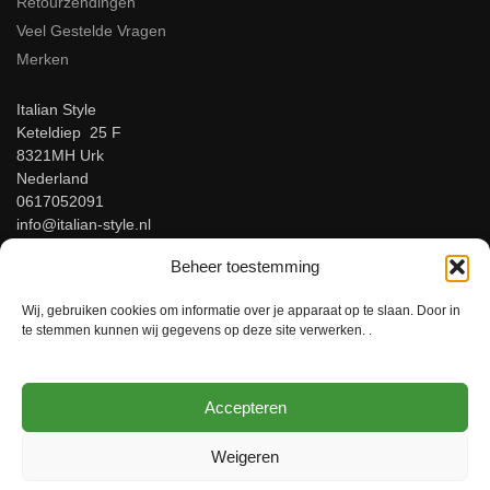
Retourzendingen
Veel Gestelde Vragen
Merken
Italian Style
Keteldiep 25 F
8321MH Urk
Nederland
0617052091
info@italian-style.nl
KvK: 94547521
Beheer toestemming
BTW: NL866816483B01
Wij, gebruiken cookies om informatie over je apparaat op te slaan. Door in
Beoordeel ons op Google!
te stemmen kunnen wij gegevens op deze site verwerken. .
Accepteren
© Italian-Style – Italiaanse herenmode voor mannen met stijl!
Weigeren