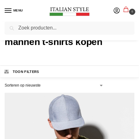
MENU
0
Zoeken
Home
mannen t-shirts kopen
TOON FILTERS