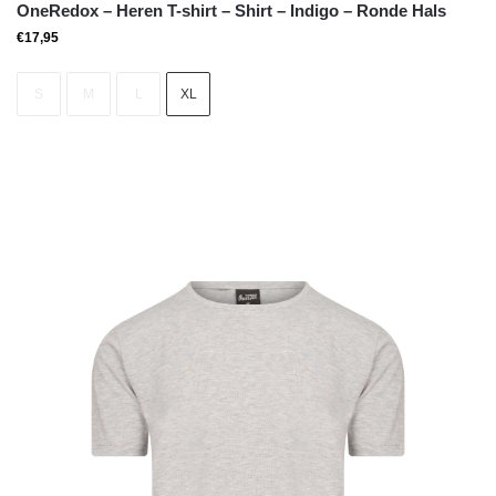
OneRedox – Heren T-shirt – Shirt – Indigo – Ronde Hals
€
17,95
S
M
L
XL