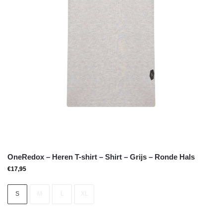
OneRedox – Heren T-shirt – Shirt – Grijs – Ronde Hals
€
17,95
S
M
L
XL