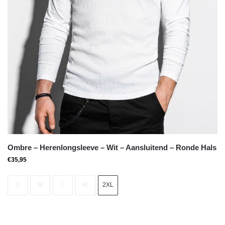
Ombre – Herenlongsleeve – Wit – Aansluitend – Ronde Hals
€
35,95
S
M
L
XL
2XL