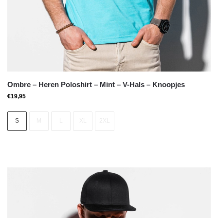
Ombre – Heren Poloshirt – Mint – V-Hals – Knoopjes
€
19,95
S
M
L
XL
2XL