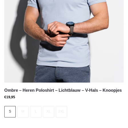
Ombre – Heren Poloshirt – Lichtblauw – V-Hals – Knoopjes
€
19,95
S
M
L
XL
2XL