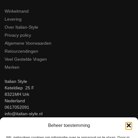
Winkelmand
Levering
Over Italian-Style
Privacy policy
Algemene Voorwaarden
Retourzendingen
Veel Gestelde Vragen
Merken
Italian Style
Keteldiep 25 F
8321MH Urk
Nederland
0617052091
info@italian-style.nl
KvK: 94547521
Beheer toestemming
BTW: NL866816483B01
Wij, gebruiken cookies om informatie over je apparaat op te slaan. Door in