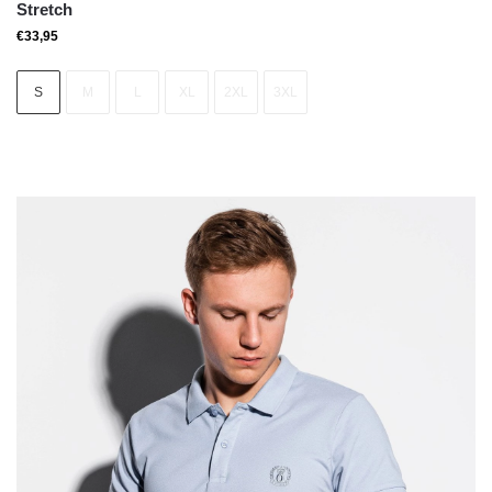
Stretch
€
33,95
S
M
L
XL
2XL
3XL