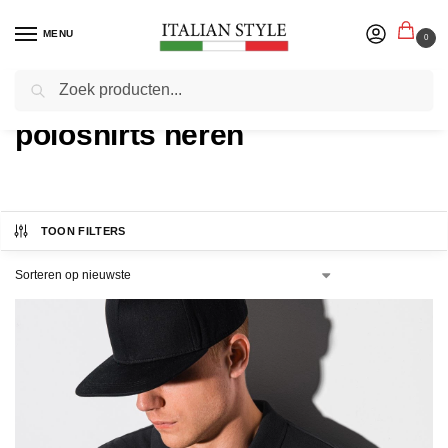
MENU
0
Zoeken
Home
poloshirts heren
TOON FILTERS