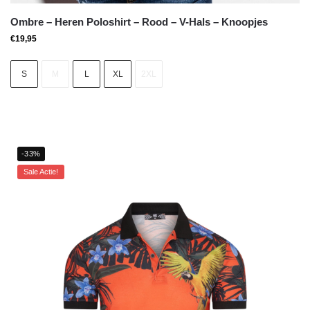
Ombre – Heren Poloshirt – Rood – V-Hals – Knoopjes
€
19,95
S
M
L
XL
2XL
-33%
Sale Actie!