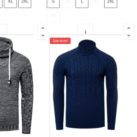
XL
2XL
S
M
L
XL
2XL
3XL
Sale Actie!