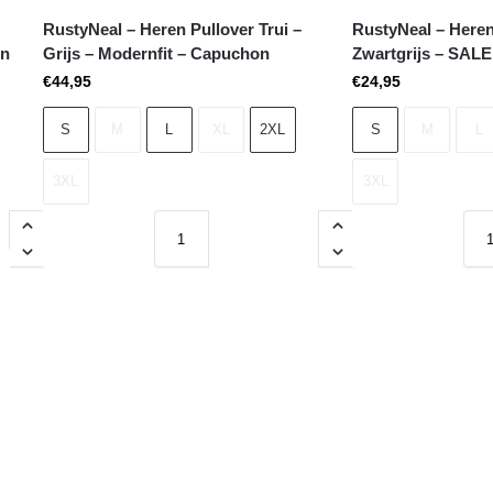
RustyNeal – Heren Pullover Trui –
RustyNeal – Heren
on
Grijs – Modernfit – Capuchon
Zwartgrijs – SALE
€
44,95
€
24,95
S
M
L
XL
2XL
S
M
L
3XL
3XL