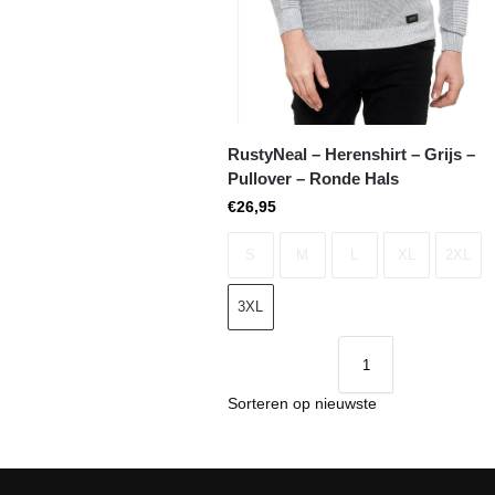
RustyNeal – Herenshirt – Grijs –
Pullover – Ronde Hals
€
26,95
S
M
L
XL
2XL
3XL