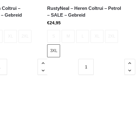
 Coltrui –
RustyNeal – Heren Coltrui – Petrol
 – Gebreid
– SALE – Gebreid
€
24,95
XL
2XL
S
M
L
XL
2XL
3XL