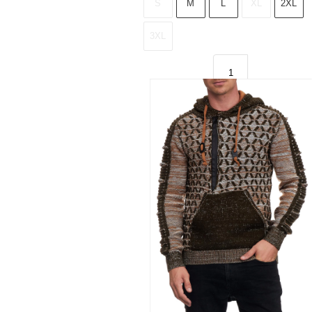
S
M
L
XL
2XL
3XL