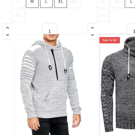
S
M
L
XL
2XL
S
M
L
3XL
3XL
Sale Actie!