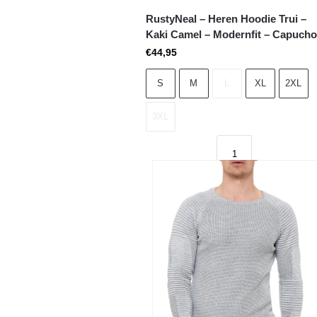
RustyNeal – Heren Hoodie Trui –
Kaki Camel – Modernfit – Capuch
€
44,95
S
M
L
XL
2XL
3XL