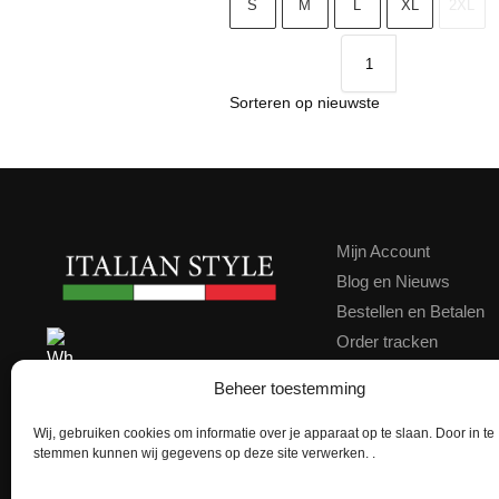
S
M
L
XL
2XL
Mijn Account
Blog en Nieuws
Bestellen en Betalen
Order tracken
Contact
Contact ons via WhatsApp
Beheer toestemming
Klachten
Kortingscode
Wij, gebruiken cookies om informatie over je apparaat op te slaan. Door in te
★★★★★
Google score 4,9
stemmen kunnen wij gegevens op deze site verwerken. .
Achteraf Betalen