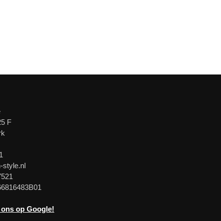
e
25 F
rk
1
-style.nl
7521
66816483B01
 ons op Google!