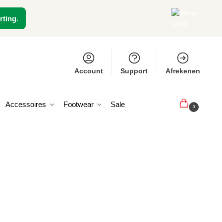
rting
.
Account
Support
Afrekenen
Accessoires
Footwear
Sale
€
0,00
0