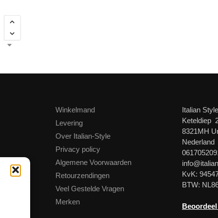
Winkelmand
Italian Styl
Keteldiep 
Levering
8321MH U
Over Italian-Style
Nederland
Privacy policy
061705209
Algemene Voorwaarden
info@italian
KvK: 9454
Retourzendingen
BTW: NL8
Veel Gestelde Vragen
Merken
Beoordeel