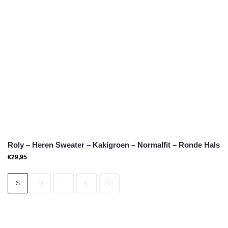
Roly – Heren Sweater – Kakigroen – Normalfit – Ronde Hals
€
29,95
S
M
L
XL
2XL