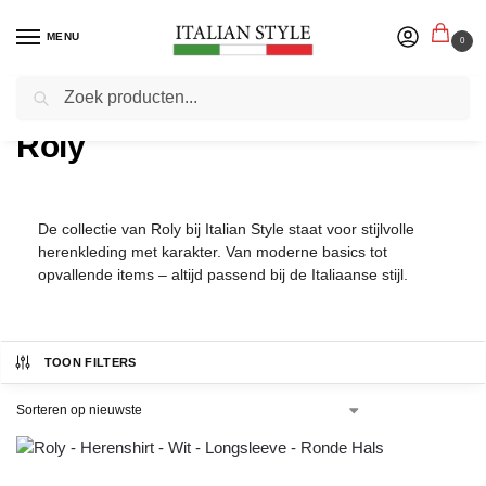
MENU
0
Zoeken
Home
Productmerken
Roly
/
/
Roly
De collectie van Roly bij Italian Style staat voor stijlvolle
herenkleding met karakter. Van moderne basics tot
opvallende items – altijd passend bij de Italiaanse stijl.
TOON FILTERS