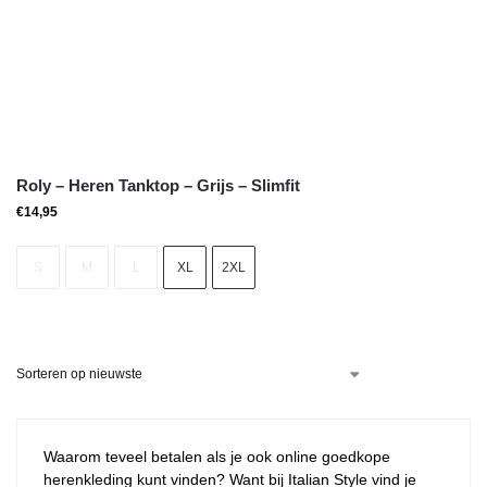
Roly – Heren Tanktop – Grijs – Slimfit
€
14,95
S
M
L
XL
2XL
Waarom teveel betalen als je ook online goedkope
herenkleding kunt vinden? Want bij Italian Style vind je