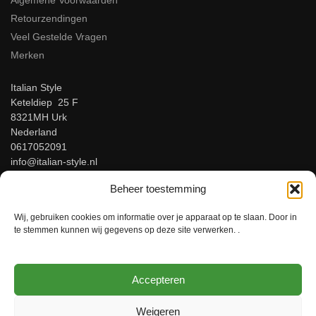
Algemene Voorwaarden
Retourzendingen
Veel Gestelde Vragen
Merken
Italian Style
Keteldiep 25 F
8321MH Urk
Nederland
0617052091
info@italian-style.nl
KvK: 94547521
Beheer toestemming
BTW: NL866816483B01
Wij, gebruiken cookies om informatie over je apparaat op te slaan. Door in
Beoordeel ons op Google!
te stemmen kunnen wij gegevens op deze site verwerken. .
Accepteren
© Italian-Style – Italiaanse herenmode voor mannen met stijl!
Weigeren