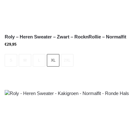
Roly – Heren Sweater – Zwart – RocknRollie – Normalfit
€
29,95
S
M
L
XL
2XL