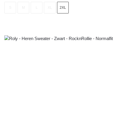
S
M
L
XL
2XL