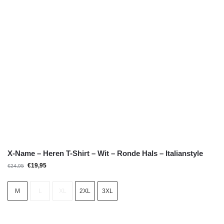
X-Name – Heren T-Shirt – Wit – Ronde Hals – Italianstyle
€
19,95
€
24,95
M
L
XL
2XL
3XL