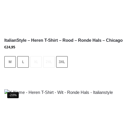
ItalianStyle – Heren T-Shirt – Rood – Ronde Hals – Chicago
€
24,95
M
L
XL
2XL
3XL
-20%