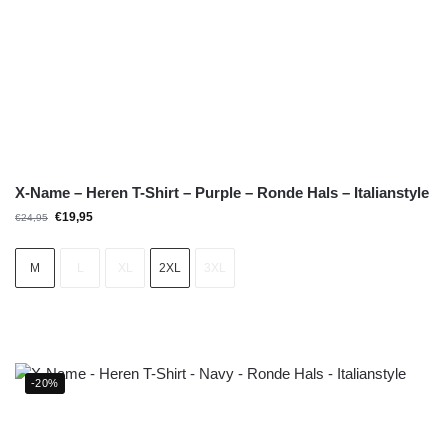
X-Name – Heren T-Shirt – Purple – Ronde Hals – Italianstyle
€
19,95
€
24,95
M
L
XL
2XL
3XL
-20%