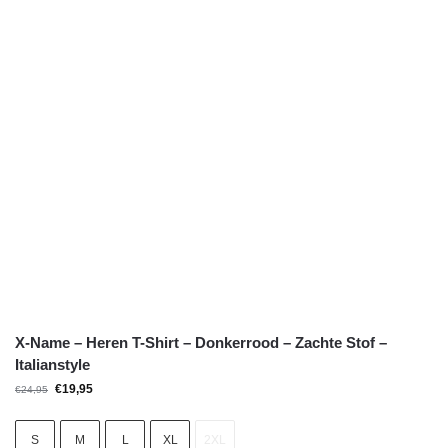
X-Name – Heren T-Shirt – Donkerrood – Zachte Stof –
Italianstyle
€
19,95
€
24,95
S
M
L
XL
2XL