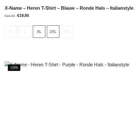
X-Name – Heren T-Shirt – Blauw – Ronde Hals – Italianstyle
€
19,95
€
24,95
M
L
XL
2XL
3XL
-20%