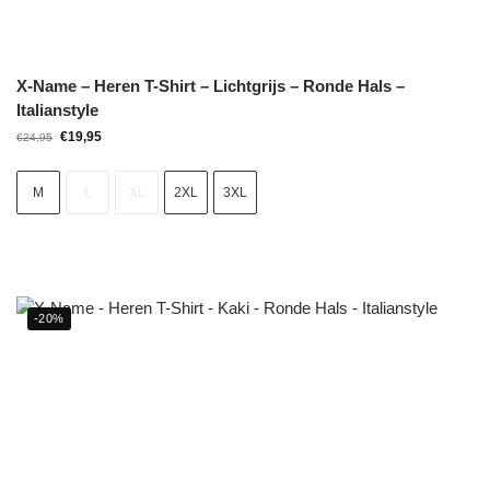
X-Name – Heren T-Shirt – Lichtgrijs – Ronde Hals –
Italianstyle
€
19,95
€
24,95
M
L
XL
2XL
3XL
-20%