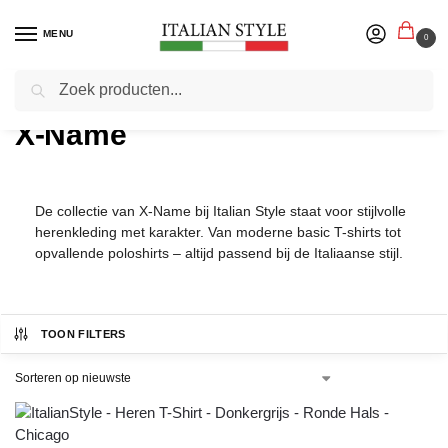
MENU
0
Zoeken
Home
Productmerken
X-Name
/
/
X-Name
De collectie van X-Name bij Italian Style staat voor stijlvolle
herenkleding met karakter. Van moderne basic T-shirts tot
opvallende poloshirts – altijd passend bij de Italiaanse stijl.
TOON FILTERS