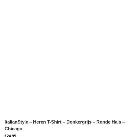
ItalianStyle – Heren T-Shirt – Donkergrijs – Ronde Hals –
Chicago
€
24,95