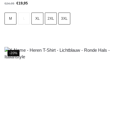
€
19,95
€
24,95
M
L
XL
2XL
3XL
-20%