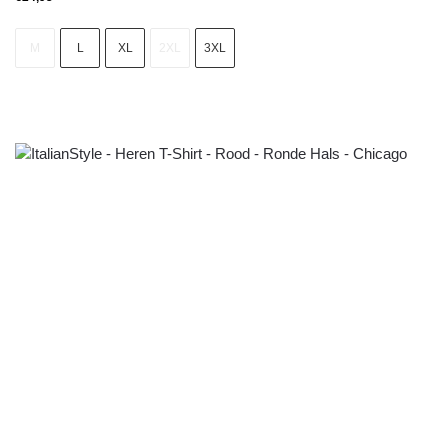
M
L
XL
2XL
3XL