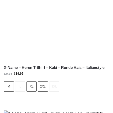
X-Name – Heren T-Shirt – Kaki – Ronde Hals – Italianstyle
€
19,95
€
24,95
M
L
XL
2XL
3XL