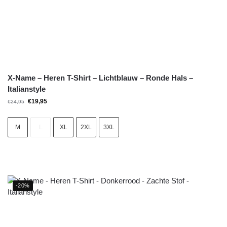
X-Name – Heren T-Shirt – Lichtblauw – Ronde Hals –
Italianstyle
€
19,95
€
24,95
M
L
XL
2XL
3XL
-20%