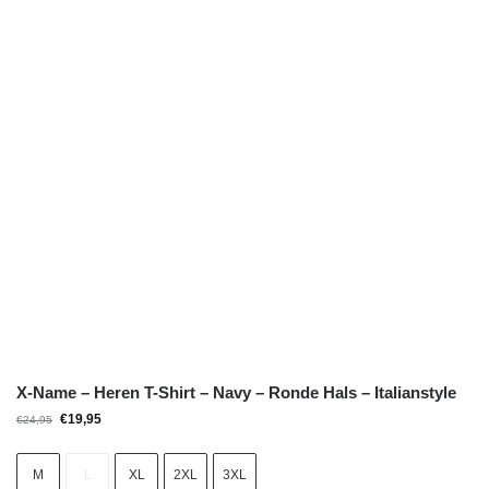
X-Name – Heren T-Shirt – Navy – Ronde Hals – Italianstyle
€
19,95
€
24,95
M
L
XL
2XL
3XL