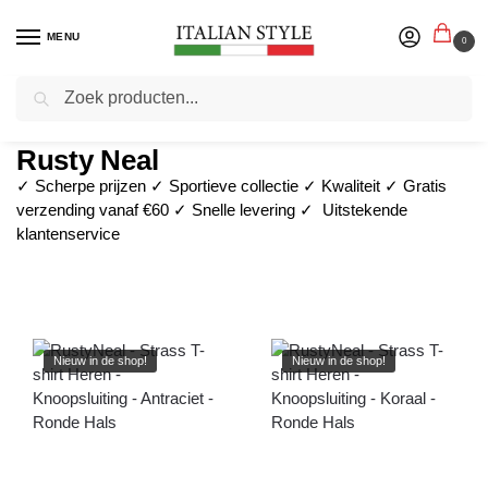
MENU
0
Zoeken
Home
Blog
Rusty Neal
/
/
Rusty Neal
✓ Scherpe prijzen ✓ Sportieve collectie ✓ Kwaliteit ✓ Gratis
verzending vanaf €60 ✓ Snelle levering ✓ Uitstekende
klantenservice
Nieuw in de shop!
Nieuw in de shop!