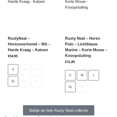
RustyNeal –
Rusty Neal – Heren
Herenoverhemd – Wit –
Polo – Lichtblauw
Harde Kraag – Katoen
Marine – Korte Mouw –
Knoopsluiting
€
54,95
€
31,95
S
M
L
S
M
L
XL
2XL
3XL
XL
2XL
Bekijk de hele Rusty Neal collectie