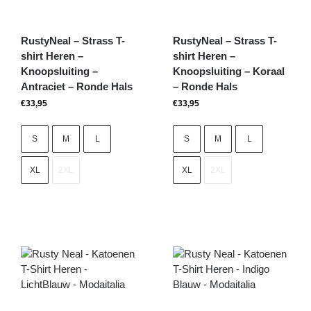
RustyNeal – Strass T-
RustyNeal – Strass T-
shirt Heren –
shirt Heren –
Knoopsluiting –
Knoopsluiting – Koraal
Antraciet – Ronde Hals
– Ronde Hals
€
33,95
€
33,95
S
M
L
S
M
L
XL
2XL
XL
2XL