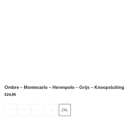
Ombre – Montecarlo – Herenpolo – Grijs – Knoopsluiting
€
24,95
S
M
L
XL
2XL