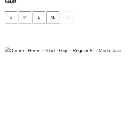
€
44,95
S
M
L
XL
2XL