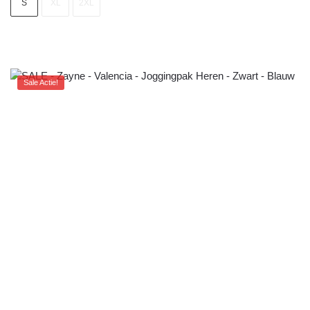
S
XL
2XL
Sale Actie!