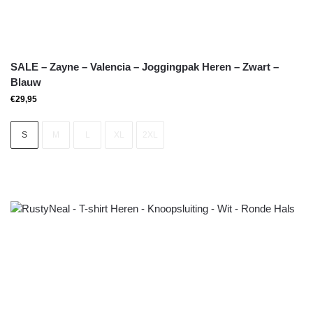
SALE – Zayne – Valencia – Joggingpak Heren – Zwart –
Blauw
€
29,95
S
M
L
XL
2XL