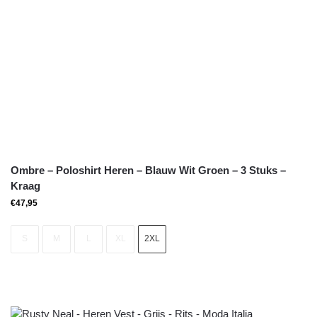
Ombre – Poloshirt Heren – Blauw Wit Groen – 3 Stuks –
Kraag
€
47,95
S
M
L
XL
2XL