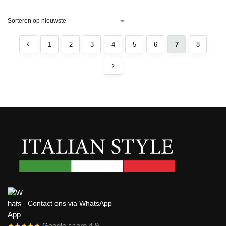
1
2
3
4
5
6
7
8
Contact ons via WhatsApp
★★★★★
Google score 4,9