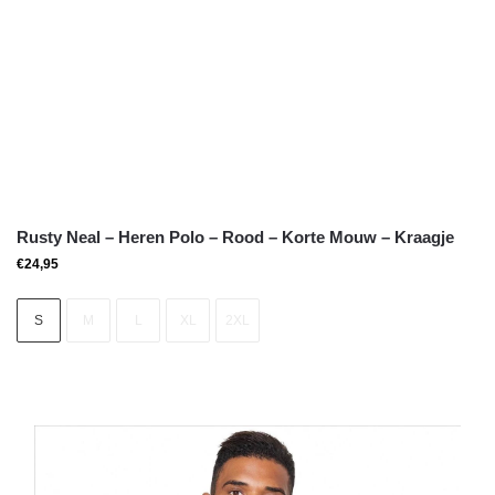
Rusty Neal – Heren Polo – Rood – Korte Mouw – Kraagje
€
24,95
S
M
L
XL
2XL