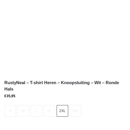
RustyNeal – T-shirt Heren – Knoopsluiting – Wit – Ronde
Hals
€
35,95
S
M
L
XL
2XL
3XL