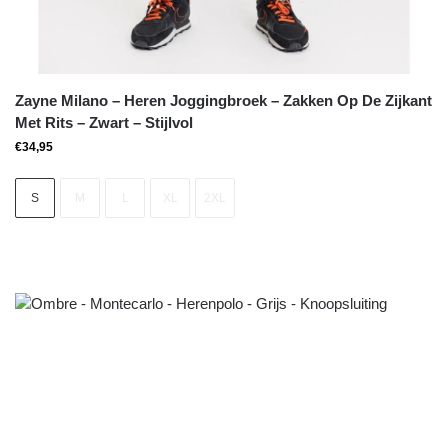
Zayne Milano – Heren Joggingbroek – Zakken Op De Zijkant
Met Rits – Zwart – Stijlvol
€
34,95
S
M
L
XL
2XL