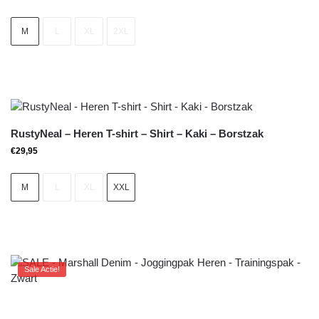
M
L
XL
2XL
RustyNeal – Heren T-shirt – Shirt – Kaki – Borstzak
€
29,95
M
L
XL
XXL
Sale Actie!