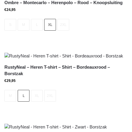
Ombre – Montecarlo – Herenpolo – Rood – Knoopsluiting
€
24,95
S
M
L
XL
2XL
RustyNeal – Heren T-shirt – Shirt – Bordeauxrood –
Borstzak
€
29,95
M
L
XL
2XL