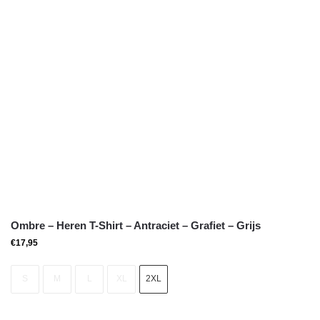
Ombre – Heren T-Shirt – Antraciet – Grafiet – Grijs
€
17,95
S
M
L
XL
2XL