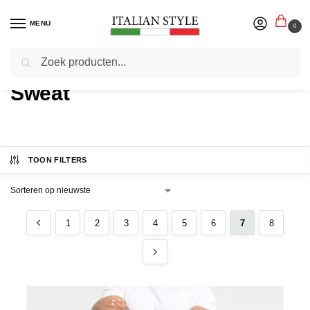
MENU
0
Zoeken
Home
Product Stofconstructie
Pagina 7
/
/
Sweat
TOON FILTERS
1
2
3
4
5
6
7
8