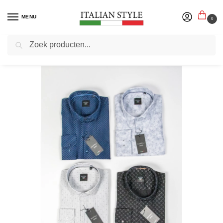
MENU
0
Zoeken
Home
Blog
Styling tips voor mannen | Italian Style
/
/