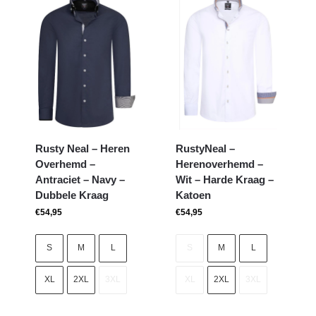
Rusty Neal – Heren
RustyNeal –
Overhemd –
Herenoverhemd –
Antraciet – Navy –
Wit – Harde Kraag –
Dubbele Kraag
Katoen
€
54,95
€
54,95
S
M
L
S
M
L
XL
2XL
3XL
XL
2XL
3XL