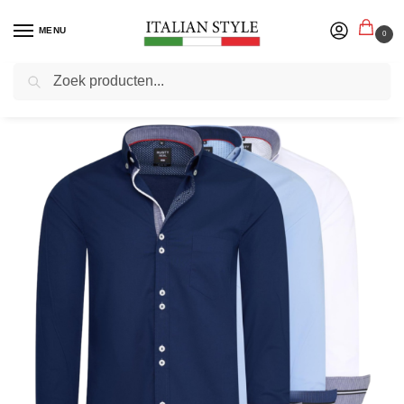
MENU
0
Zoeken
Home
Blog
De Verschillende Pasvormen Van Een Overhemd
/
/