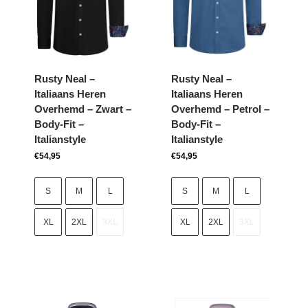
Rusty Neal –
Rusty Neal –
Italiaans Heren
Italiaans Heren
Overhemd – Zwart –
Overhemd – Petrol –
Body-Fit –
Body-Fit –
Italianstyle
Italianstyle
€
54,95
€
54,95
S
M
L
S
M
L
XL
2XL
3XL
XL
2XL
3XL