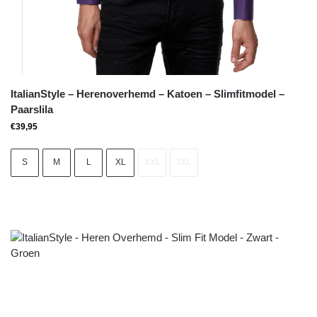
ItalianStyle – Herenoverhemd – Katoen – Slimfitmodel –
Paarslila
€
39,95
S
M
L
XL
XXL
3XL