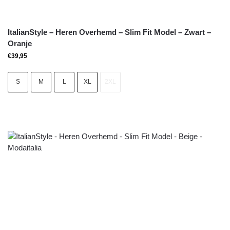
ItalianStyle – Heren Overhemd – Slim Fit Model – Zwart –
Oranje
€
39,95
S
M
L
XL
2XL