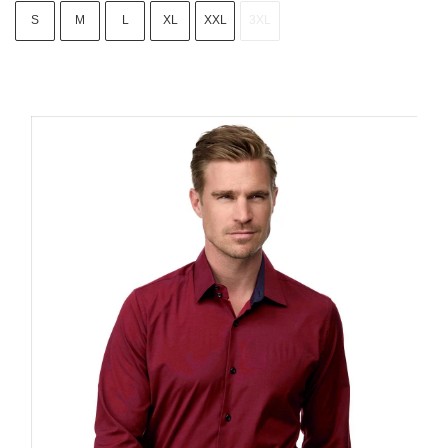
S
M
L
XL
XXL
3XL