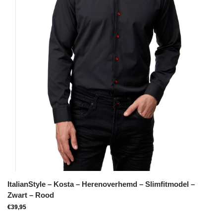
ItalianStyle – Kosta – Herenoverhemd – Slimfitmodel –
Zwart – Rood
€
39,95