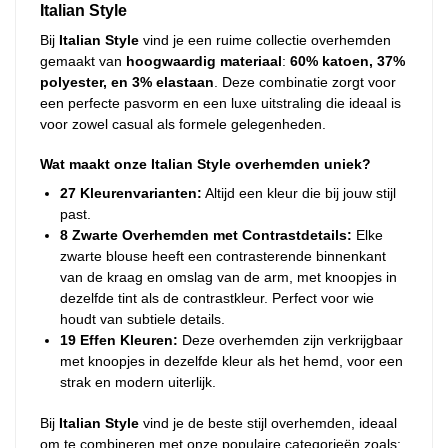
Italian Style
Bij
Italian Style
vind je een ruime collectie overhemden
gemaakt van
hoogwaardig materiaal
:
60% katoen, 37%
polyester, en 3% elastaan
. Deze combinatie zorgt voor
een perfecte pasvorm en een luxe uitstraling die ideaal is
voor zowel casual als formele gelegenheden.
Wat maakt onze Italian Style overhemden uniek?
27 Kleurenvarianten:
Altijd een kleur die bij jouw stijl
past.
8 Zwarte Overhemden met Contrastdetails:
Elke
zwarte blouse heeft een contrasterende binnenkant
van de kraag en omslag van de arm, met knoopjes in
dezelfde tint als de contrastkleur. Perfect voor wie
houdt van subtiele details.
19 Effen Kleuren:
Deze overhemden zijn verkrijgbaar
met knoopjes in dezelfde kleur als het hemd, voor een
strak en modern uiterlijk.
Bij
Italian Style
vind je de beste stijl overhemden, ideaal
om te combineren met onze populaire categorieën zoals: