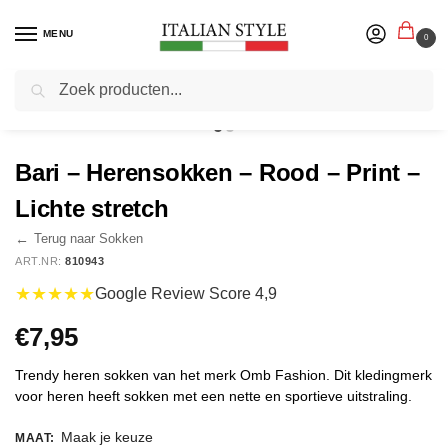
MENU
0
Zoeken
Home
Herenmode
Sokken
Bari – Herensokken – Rood – Print – Lichte stretch
/
/
/
Bari – Herensokken – Rood – Print –
Lichte stretch
←
Terug naar Sokken
ART.NR:
810943
★★★★★
Google Review Score 4,9
€
7,95
Trendy heren sokken van het merk Omb Fashion. Dit kledingmerk
voor heren heeft sokken met een nette en sportieve uitstraling.
Maak je keuze
MAAT
: