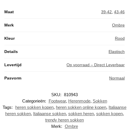
Maat
39-42
,
43-46
Merk
Ombre
Kleur
Rood
Details
Elastisch
Levertijd
Op voorraad – Direct Leverbaar
Pasvorm
Normaal
SKU:
810943
Categorieën:
Footwear
,
Herenmode
,
Sokken
Tags:
heren sokken kopen
,
heren sokken online kopen
,
Italiaanse
heren sokken
,
Italiaanse sokken
,
sokken heren
,
sokken kopen
,
trendy heren sokken
Merk:
Ombre