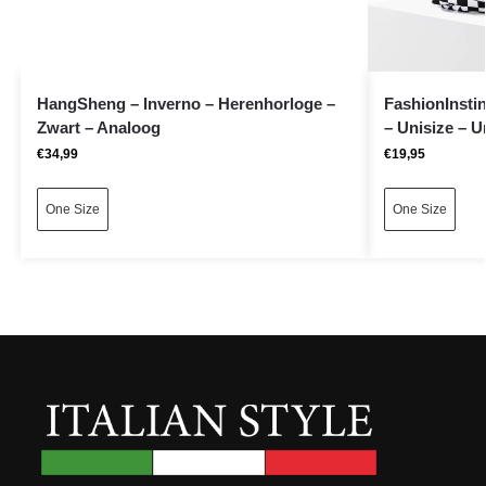
HangSheng – Inverno – Herenhorloge –
FashionInstin
Zwart – Analoog
– Unisize – U
€
34,99
€
19,95
One Size
One Size