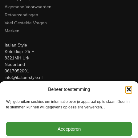
Algemene Voorwaarden
Retourzendingen
Veel Gestelde Vragen
Merken
Italian Style
Keteldiep 25 F
8321MH Urk
Nederland
0617052091
info@italian-style.nl
KvK: 94547521
Beheer toestemming
BTW: NL866816483B01
Wij, gebruiken cookies om informatie over je apparaat op te slaan. Door in
Beoordeel ons op Google!
te stemmen kunnen wij gegevens op deze site verwerken. .
Accepteren
© Italian-Style – Italiaanse herenmode voor mannen met stijl!