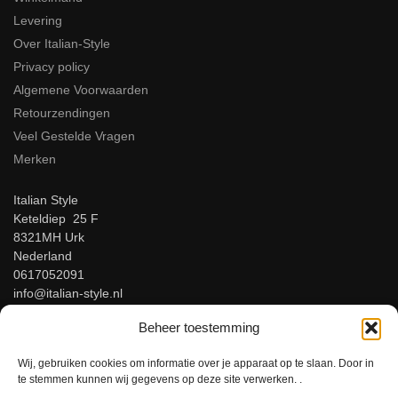
Levering
Over Italian-Style
Privacy policy
Algemene Voorwaarden
Retourzendingen
Veel Gestelde Vragen
Merken
Italian Style
Keteldiep 25 F
8321MH Urk
Nederland
0617052091
info@italian-style.nl
KvK: 94547521
Beheer toestemming
BTW: NL866816483B01
Wij, gebruiken cookies om informatie over je apparaat op te slaan. Door in
Beoordeel ons op Google!
te stemmen kunnen wij gegevens op deze site verwerken. .