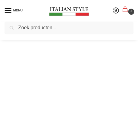
MENU
0
Zoeken
Home
Herenmode
Broeken & Jeans
Lange broeken
Tailor Stash – Heren Chino – Stone White – Lengte 32
/
/
/
/