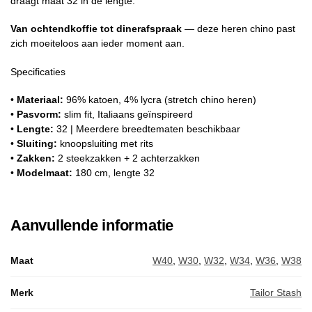
draagt maat 32 in de lengte.
Van ochtendkoffie tot dinerafspraak
— deze heren chino past
zich moeiteloos aan ieder moment aan.
Specificaties
•
Materiaal:
96% katoen, 4% lycra (stretch chino heren)
•
Pasvorm:
slim fit, Italiaans geïnspireerd
•
Lengte:
32 | Meerdere breedtematen beschikbaar
•
Sluiting:
knoopsluiting met rits
•
Zakken:
2 steekzakken + 2 achterzakken
•
Modelmaat:
180 cm, lengte 32
Aanvullende informatie
Maat
W40
,
W30
,
W32
,
W34
,
W36
,
W38
Merk
Tailor Stash