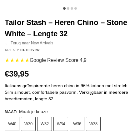
Tailor Stash – Heren Chino – Stone
White – Lengte 32
←
Terug naar New Arrivals
ART.NR:
ID-100STW
★★★★★
Google Review Score 4,9
€
39,95
Italiaans geïnspireerde heren chino in 96% katoen met stretch.
Slim silhouet, comfortabele pasvorm. Verkrijgbaar in meerdere
breedtematen, lengte 32.
Maak je keuze
MAAT
:
W40
W30
W32
W34
W36
W38