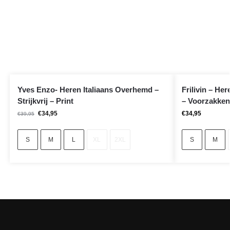
Yves Enzo- Heren Italiaans Overhemd –
Frilivin – He
Strijkvrij – Print
– Voorzakken 
€
34,95
€
34,95
€
39,95
S
M
L
XL
2XL
S
M