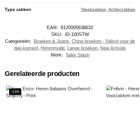
Type zakken
Steekzakken
,
Achterzakken
EAN:
8120005638632
SKU:
ID-100STW
Categorieën:
Broeken & Jeans
,
Chino broeken - Stijlvol voor de
dag komen!
,
Herenmode
,
Lange broeken
,
New Arrivals
Merk:
Tailor Stash
Gerelateerde producten
-13%