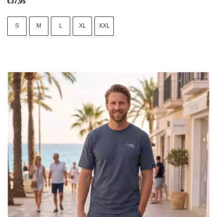
€
37,95
S
M
L
XL
XXL