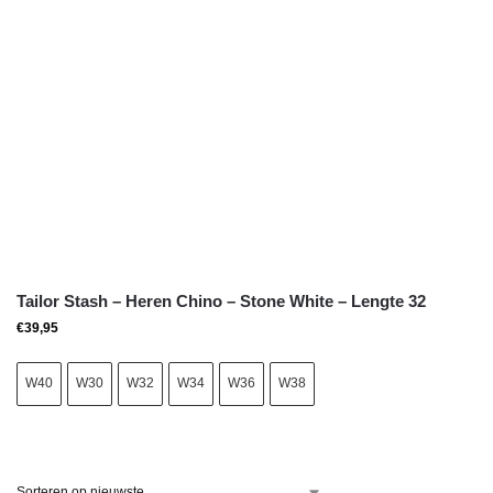
Tailor Stash – Heren Chino – Stone White – Lengte 32
€
39,95
W40
W30
W32
W34
W36
W38