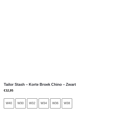
Tailor Stash – Korte Broek Chino – Zwart
€
32,95
W40
W30
W32
W34
W36
W38