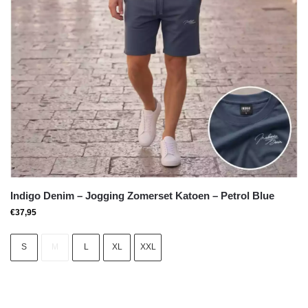
Indigo Denim – Jogging Zomerset Katoen – Petrol Blue
€
37,95
S
M
L
XL
XXL