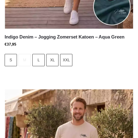
Indigo Denim – Jogging Zomerset Katoen – Aqua Green
€
37,95
S
M
L
XL
XXL