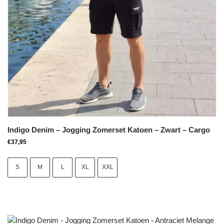
Indigo Denim – Jogging Zomerset Katoen – Zwart – Cargo
€
37,95
S
M
L
XL
XXL