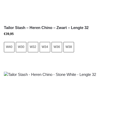
Tailor Stash – Heren Chino – Zwart – Lengte 32
€
39,95
W40
W30
W32
W34
W36
W38