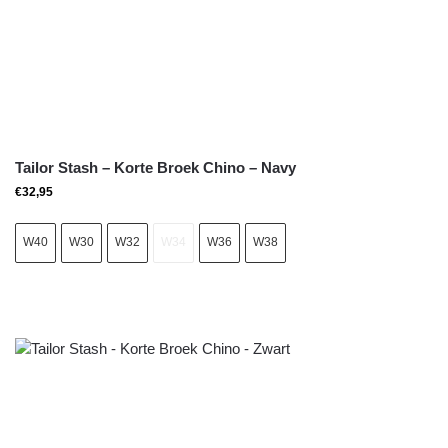
Tailor Stash – Korte Broek Chino – Navy
€
32,95
W40
W30
W32
W34
W36
W38