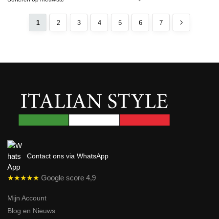
1
2
3
4
5
6
7
Contact ons via WhatsApp
★★★★★
Google score 4,9
Mijn Account
Blog en Nieuws