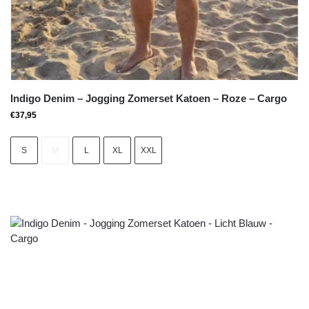
Indigo Denim – Jogging Zomerset Katoen – Roze – Cargo
€
37,95
S
M
L
XL
XXL