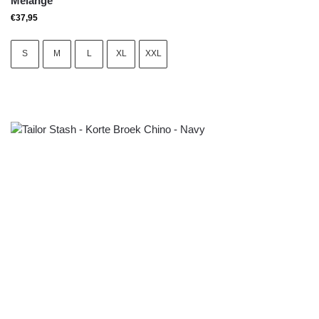
Melange
€
37,95
S
M
L
XL
XXL