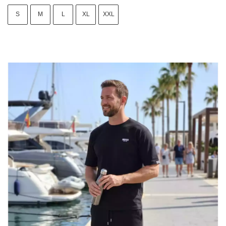
S
M
L
XL
XXL