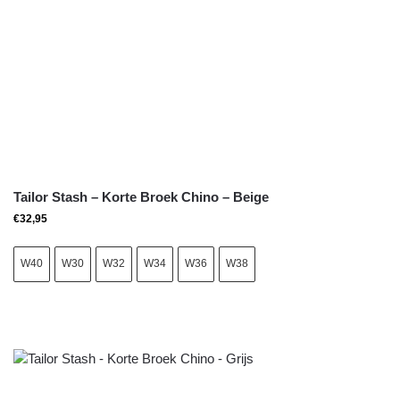
Tailor Stash – Korte Broek Chino – Beige
€
32,95
W40
W30
W32
W34
W36
W38