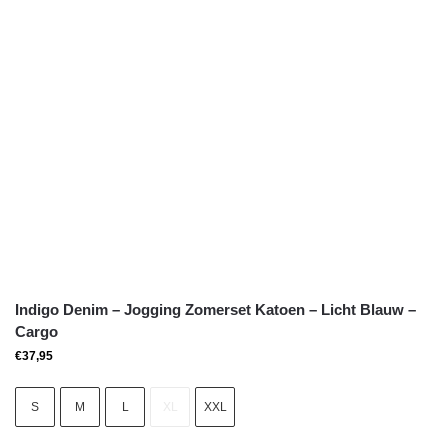
Indigo Denim – Jogging Zomerset Katoen – Licht Blauw –
Cargo
€
37,95
S
M
L
XL
XXL