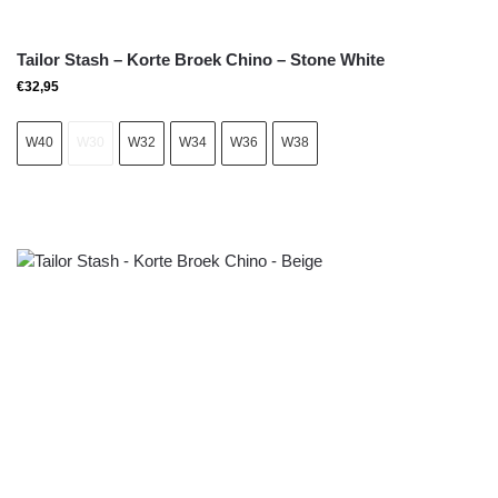
Tailor Stash – Korte Broek Chino – Stone White
€
32,95
W40
W30
W32
W34
W36
W38