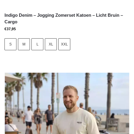
Indigo Denim – Jogging Zomerset Katoen – Licht Bruin –
Cargo
€
37,95
S
M
L
XL
XXL