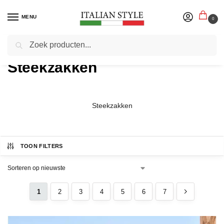
MENU
0
Zoeken
Home
Product Type zakken
/
Steekzakken
Steekzakken
TOON FILTERS
1
2
3
4
5
6
7