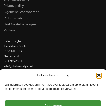
Privacy policy
Algemene Voorwaarden
Retourzendingen
Veel Gestelde Vragen
Merken
Italian Style
Keteldiep 25 F
8321MH Urk
Nederland
0617052091
info@italian-style.nl
KvK: 94547521
Beheer toestemming
BTW: NL866816483B01
Wij, gebruiken cookies om informatie over je apparaat op te slaan. Door in
Beoordeel ons op Google!
te stemmen kunnen wij gegevens op deze site verwerken. .
Accepteren