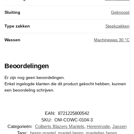
Sluiting
Geknoopt
Type zakken
Steekzakken
Wassen
Machinewas 30 °C
Beoordelingen
Er zijn nog geen beoordelingen.
Enkel ingelogde klanten die dit product gekocht hebben, kunnen
een beoordeling schrijven.
EAN:
8721225800542
SKU:
OM-COWC-0104-3
Categorieën:
Colberts Blazers Mantels
,
Herenmode
,
Jassen
Tags:
heren mantel
,
mantel heren
,
manteljas heren