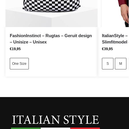
FashionInstinct – Rugtas – Geruit design
ItalianStyle
– Unisize – Unisex
Slimfitmodel
€
19,95
€
39,95
One Size
S
M