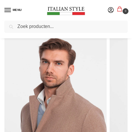
MENU
0
Zoeken
Home
Herenmode
Jassen
Colberts Blazers Mantels
Ombre – Manteljas Heren – Beige – Zachte Stof – Italianstyle
/
/
/
/